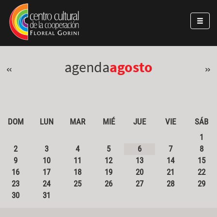
Pasar al contenido principal
Jump to main content
agenda
agosto
«
»
DOM
LUN
MAR
MIÉ
JUE
VIE
SÁB
1
2
3
4
5
6
7
8
9
10
11
12
13
14
15
16
17
18
19
20
21
22
23
24
25
26
27
28
29
30
31