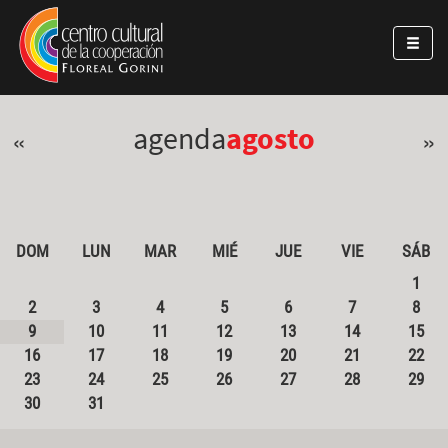
Pasar al contenido principal
Jump to main content
agenda
agosto
«
»
DOM
LUN
MAR
MIÉ
JUE
VIE
SÁB
1
2
3
4
5
6
7
8
9
10
11
12
13
14
15
16
17
18
19
20
21
22
23
24
25
26
27
28
29
30
31