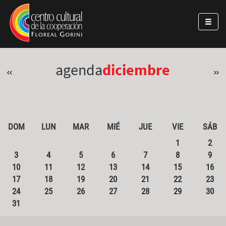
Pasar al contenido principal
Jump to main content
agenda
diciembre
«
»
DOM
LUN
MAR
MIÉ
JUE
VIE
SÁB
1
2
3
4
5
6
7
8
9
10
11
12
13
14
15
16
17
18
19
20
21
22
23
24
25
26
27
28
29
30
31