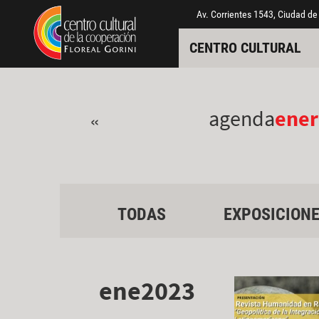
Pasar al contenido principal
Jump to main content
Av. Corrientes 1543, Ciudad de
CENTRO CULTURAL
agenda
ener
«
TODAS
EXPOSICION
ene2023