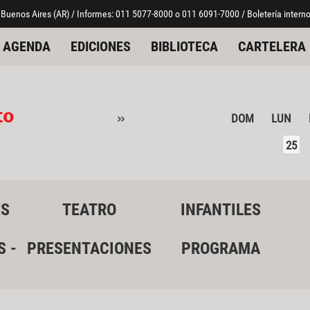
 Buenos Aires (AR) / Informes: 011 5077-8000 o 011 6091-7000 / Boletería interno
AGENDA
EDICIONES
BIBLIOTECA
CARTELERA
to
»
DOM
LUN
25
ES
TEATRO
INFANTILES
S -
PRESENTACIONES
PROGRAMA