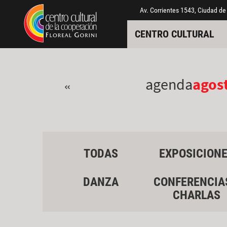
Pasar al contenido principal
Jump to main content
Av. Corrientes 1543, Ciudad de
CENTRO CULTURAL
agenda
agos
«
TODAS
EXPOSICION
DANZA
CONFERENCIA
CHARLAS