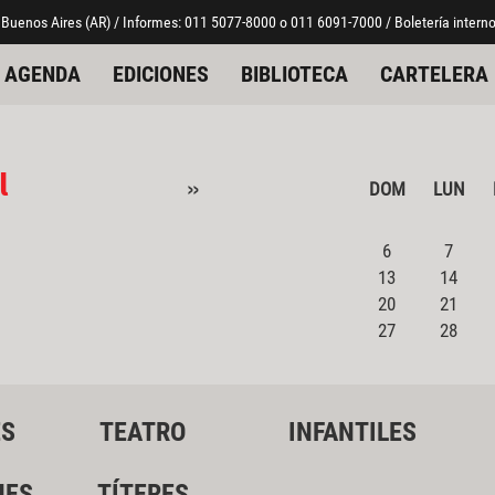
 Buenos Aires (AR) / Informes: 011 5077-8000 o 011 6091-7000 / Boletería interno
AGENDA
EDICIONES
BIBLIOTECA
CARTELERA
l
»
DOM
LUN
6
7
13
14
20
21
27
28
ES
TEATRO
INFANTILES
NES
TÍTERES