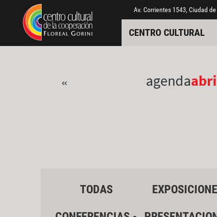
Pasar al contenido principal
Jump to main content
Av. Corrientes 1543, Ciudad de
CENTRO CULTURAL
agenda
abri
«
TODAS
EXPOSICION
CONFERENCIAS -
PRESENTACIO