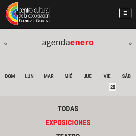
Pasar al contenido principal
Jump to main content
agenda
enero
«
»
DOM
LUN
MAR
MIÉ
JUE
VIE
SÁB
20
TODAS
EXPOSICIONES