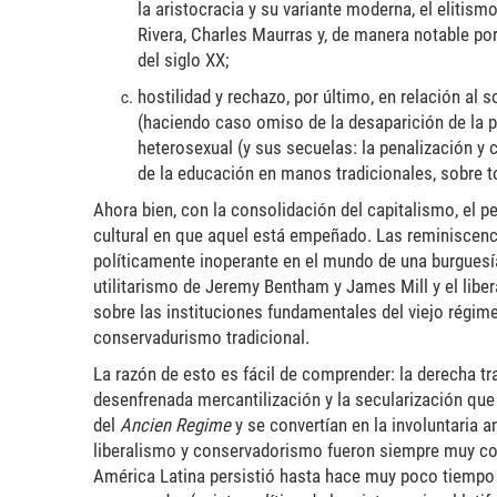
la aristocracia y su variante moderna, el eliti
Rivera, Charles Maurras y, de manera notable po
del siglo XX;
hostilidad y rechazo, por último, en relación al
(haciendo caso omiso de la desaparición de la peq
heterosexual (y sus secuelas: la penalización y 
de la educación en manos tradicionales, sobre to
Ahora bien, con la consolidación del capitalismo, el 
cultural en que aquel está empeñado. Las reminiscenci
políticamente inoperante en el mundo de una burguesía
utilitarismo de Jeremy Bentham y James Mill y el lib
sobre las instituciones fundamentales del viejo régi
conservadurismo tradicional.
La razón de esto es fácil de comprender: la derecha tr
desenfrenada mercantilización y la secularización que 
del
Ancien Regime
y se convertían en la involuntaria a
liberalismo y conservadorismo fueron siempre muy com
América Latina persistió hasta hace muy poco tiempo a