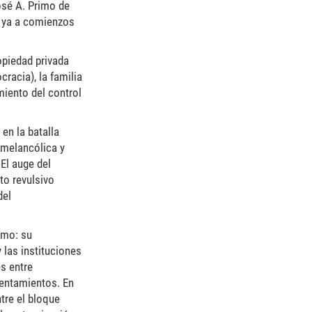
osé A. Primo de
a ya a comienzos
opiedad privada
cracia), la familia
miento del control
en la batalla
 melancólica y
El auge del
to revulsivo
del
smo: su
 las instituciones
es entre
rentamientos. En
tre el bloque