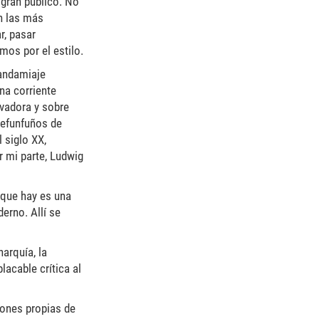
gran público. No
en las más
r, pasar
mos por el estilo.
 andamiaje
na corriente
rvadora y sobre
refunfuños de
 siglo XX,
r mi parte, Ludwig
 que hay es una
erno. Allí se
narquía, la
lacable crítica al
ciones propias de