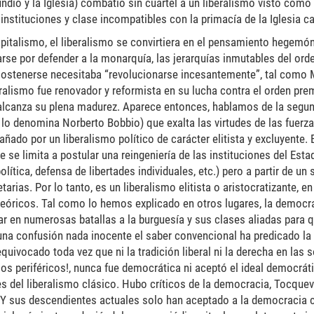
fundio y la Iglesia) combatió sin cuartel a un liberalismo visto como
 instituciones y clase incompatibles con la primacía de la Iglesia ca
apitalismo, el liberalismo se convirtiera en el pensamiento hegemón
se por defender a la monarquía, las jerarquías inmutables del ord
sostenerse necesitaba “revolucionarse incesantemente”, tal como M
beralismo fue renovador y reformista en su lucha contra el orden pr
o alcanza su plena madurez. Aparece entonces, hablamos de la segu
 lo denomina Norberto Bobbio) que exalta las virtudes de las fuerz
ado por un liberalismo político de carácter elitista y excluyente. 
 se limita a postular una reingeniería de las instituciones del Est
tica, defensa de libertades individuales, etc.) pero a partir de un 
tarias. Por lo tanto, es un liberalismo elitista o aristocratizante, e
teóricos. Tal como lo hemos explicado en otros lugares, la democra
r en numerosas batallas a la burguesía y sus clases aliadas para q
n una confusión nada inocente el saber convencional ha predicado la
uivocado toda vez que ni la tradición liberal ni la derecha en las 
mos periféricos!, nunca fue democrática ni aceptó el ideal democrá
 del liberalismo clásico. Hubo críticos de la democracia, Tocquev
o. Y sus descendientes actuales solo han aceptado a la democracia 