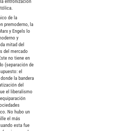
 la entronización
tólica.
ico de la
en premoderno, la
arx y Engels lo
emoderno y
nda mitad del
as del mercado
Este no tiene en
ado (separación de
supuesto: el
n donde la bandera
tización del
ue el liberalismo
 equiparación
sociedades
tico. No hubo un
ille el más
cuando esta fue