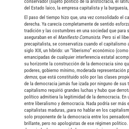
conservador (sujeto político de la aristocracia, el lati
del Estado laico, la empresa capitalista y la burguesía,
El paso del tiempo hizo que, una vez consolidado el c
derecha. Ya carecía completamente de sentido esforzar
tradición y las costumbres en una sociedad que para 
aseguraban en el
Manifiesto Comunista
. Pero si el li
precapitalista, se conservatiza cuando el capitalism
siglo XIX, un híbrido: un “liberismo” económico (como
emancipadas de cualquier interferencia estatal acompañ
su horizonte la construcción de la democracia sino que
poderes, gobierno mínimo, moderada representación polí
demos
, que está constituido sólo por las clases propie
de la democracia jamás fue izada por ninguno de sus 
capitalismo requirió grandes luchas y hubo que derrota
político admitiera la legitimidad de la democracia. E
entre liberalismo y democracia. Nada podría ser más eq
capitalistas maduras, ¡para no hablar en los capitalis
solo proponente de la democracia entre los pensadores
brillante, pero no apologistas de ese régimen polític