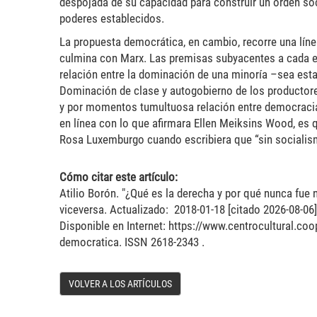
despojada de su capacidad para construir un orden soc
poderes establecidos.
La propuesta democrática, en cambio, recorre una lín
culmina con Marx. Las premisas subyacentes a cada eta
relación entre la dominación de una minoría –sea esta
Dominación de clase y autogobierno de los productores
y por momentos tumultuosa relación entre democracia 
en línea con lo que afirmara Ellen Meiksins Wood, es
Rosa Luxemburgo cuando escribiera que “sin socialis
Cómo citar este artículo:
Atilio Borón. "¿Qué es la derecha y por qué nunca fue n
viceversa. Actualizado: 2018-01-18 [citado 2026-08-06]
Disponible en Internet: https://www.centrocultural.coo
democratica. ISSN 2618-2343 .
VOLVER A LOS ARTÍCULOS