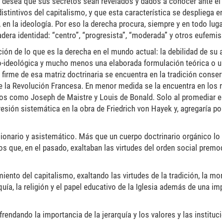
desea que sus secretos sean revelados y dados a conocer ante el 
istintivos del capitalismo, y que esta característica se despliega 
, en la ideología. Por eso la derecha procura, siempre y en todo luga
era identidad: “centro”, “progresista”, “moderada” y otros eufemis
ión de lo que es la derecha en el mundo actual: la debilidad de su
co-ideológica y mucho menos una elaborada formulación teórica o u
firme de esa matriz doctrinaria se encuentra en la tradición conse
e la Revolución Francesa. En menor medida se la encuentra en los 
os como Joseph de Maistre y Louis de Bonald. Solo al promediar el
sión sistemática en la obra de Friedrich von Hayek y, agregaría po
ionario y asistemático. Más que un cuerpo doctrinario orgánico lo
s que, en el pasado, exaltaban las virtudes del orden social premod
ento del capitalismo, exaltando las virtudes de la tradición, la mo
quía, la religión y el papel educativo de la Iglesia además de una imp
rendando la importancia de la jerarquía y los valores y las institu