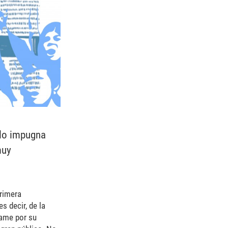
ólo impugna
muy
primera
s decir, de la
lame por su