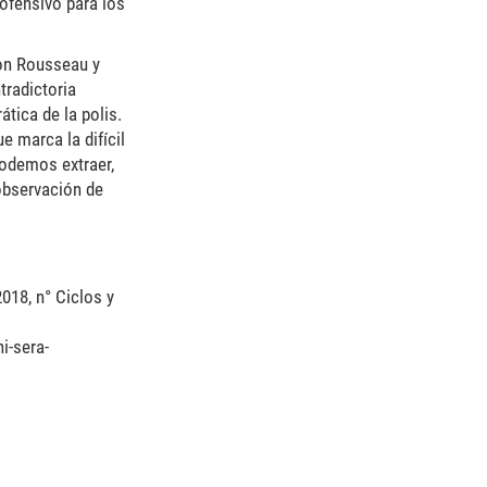
ofensivo para los
con Rousseau y
tradictoria
tica de la polis.
 marca la difícil
podemos extraer,
observación de
2018
, n° Ciclos y
i-sera-