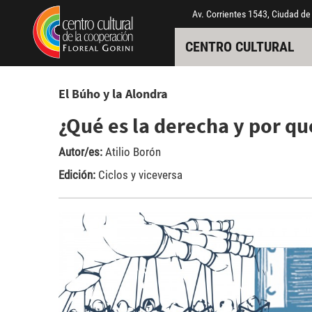
Pasar al contenido principal
Jump to main content
Av. Corrientes 1543, Ciudad de
CENTRO CULTURAL
El Búho y la Alondra
¿Qué es la derecha y por qu
Autor/es:
Atilio Borón
Edición:
Ciclos y viceversa