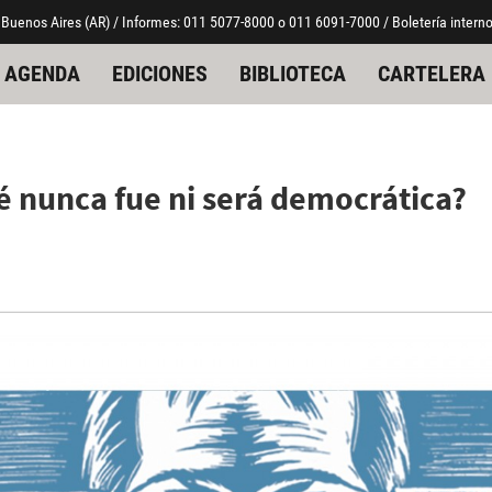
 Buenos Aires (AR) / Informes: 011 5077-8000 o 011 6091-7000 / Boletería interno
AGENDA
EDICIONES
BIBLIOTECA
CARTELERA
é nunca fue ni será democrática?