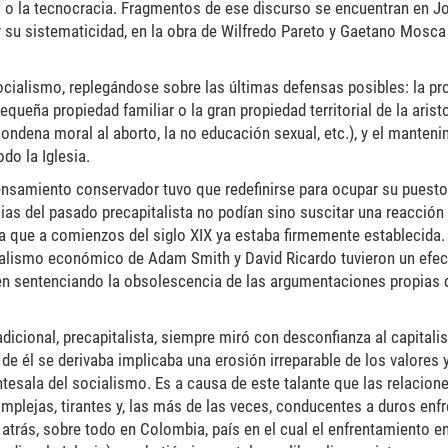
smo o la tecnocracia. Fragmentos de ese discurso se encuentran en J
r su sistematicidad, en la obra de Wilfredo Pareto y Gaetano Mosc
 socialismo, replegándose sobre las últimas defensas posibles: la pr
ueña propiedad familiar o la gran propiedad territorial de la aristo
condena moral al aborto, la no educación sexual, etc.), y el manteni
do la Iglesia.
pensamiento conservador tuvo que redefinirse para ocupar su puesto 
as del pasado precapitalista no podían sino suscitar una reacción
 que a comienzos del siglo XIX ya estaba firmemente establecida. 
eralismo económico de Adam Smith y David Ricardo tuvieron un efec
men sentenciando la obsolescencia de las argumentaciones propias 
adicional, precapitalista, siempre miró con desconfianza al capitali
de él se derivaba implicaba una erosión irreparable de los valores y
ntesala del socialismo. Es a causa de este talante que las relacion
plejas, tirantes y, las más de las veces, conducentes a duros enf
trás, sobre todo en Colombia, país en el cual el enfrentamiento en