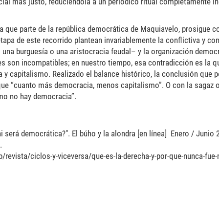
ial más justo, reduciéndola a un periódico ritual completamente in
ea que parte de la república democrática de Maquiavelo, prosigue 
pa de este recorrido plantean invariablemente la conflictiva y con
 una burguesía o una aristocracia feudal– y la organización democrá
 son incompatibles; en nuestro tiempo, esa contradicción es la que
y capitalismo. Realizado el balance histórico, la conclusión que 
 que “cuanto más democracia, menos capitalismo”. O con la sagaz 
mo no hay democracia”.
i será democrática?". El búho y la alondra [en línea]
Enero
/
Junio 
.
p/revista/ciclos-y-viceversa/que-es-la-derecha-y-por-que-nunca-fue-n