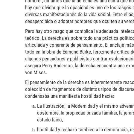
nombre”, diríamos que la derecha es una dama que no 
hay que olvidar que la opacidad es uno de los rasgos d
diversas manifestaciones de la vida social. Entre ellas
desapercibida o adoptar nombres que oculten su verdad
Pero hay otro rasgo que complica la adecuada intelecc
teórico. La derecha es sobre todo una práctica políti
articulada y coherente de pensamiento. El anclaje más 
todo en la obra de Edmund Burke, ferozmente crítica d
algunos pensadores y publicistas contrarrevolucionari
asegura Perry Anderson, la derecha encuentra una expre
von Mises.
El pensamiento de la derecha es inherentemente reacc
colección de fragmentos de distintos tipos de discurso
condensaba una manifiesta hostilidad hacia:
La Ilustración, la Modernidad y el mismo advenimi
costumbre, la propiedad privada familiar, la jerar
estado laico;
hostilidad y rechazo también a la democracia, ref