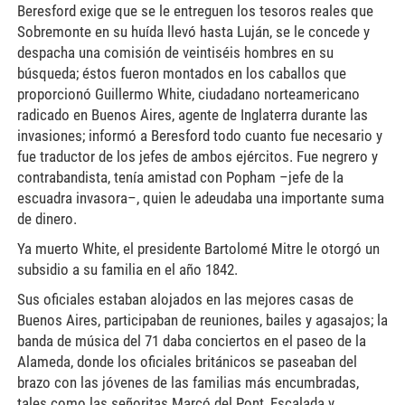
Beresford exige que se le entreguen los tesoros reales que
Sobremonte en su huída llevó hasta Luján, se le concede y
despacha una comisión de veintiséis hombres en su
búsqueda; éstos fueron montados en los caballos que
proporcionó Guillermo White, ciudadano norteamericano
radicado en Buenos Aires, agente de Inglaterra durante las
invasiones; informó a Beresford todo cuanto fue necesario y
fue traductor de los jefes de ambos ejércitos. Fue negrero y
contrabandista, tenía amistad con Popham –jefe de la
escuadra invasora–, quien le adeudaba una importante suma
de dinero.
Ya muerto White, el presidente Bartolomé Mitre le otorgó un
subsidio a su familia en el año 1842.
Sus oficiales estaban alojados en las mejores casas de
Buenos Aires, participaban de reuniones, bailes y agasajos; la
banda de música del 71 daba conciertos en el paseo de la
Alameda, donde los oficiales británicos se paseaban del
brazo con las jóvenes de las familias más encumbradas,
tales como las señoritas Marcó del Pont, Escalada y