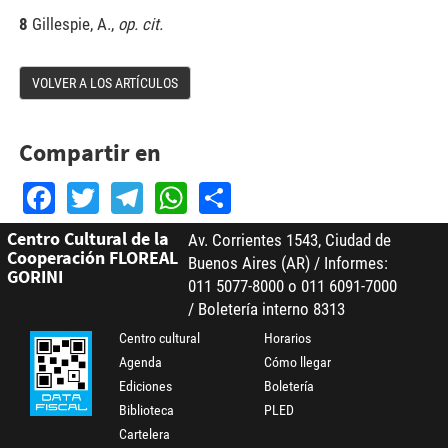
8
Gillespie, A.,
op. cit.
VOLVER A LOS ARTÍCULOS
Compartir en
Facebook
Twitter
Telegram
WhatsApp
Share
Centro Cultural de la
Av. Corrientes 1543, Ciudad de
Cooperación FLOREAL
Buenos Aires (AR) / Informes:
GORINI
011 5077-8000 o 011 6091-7000
/ Boletería interno 8313
Centro cultural
Horarios
Agenda
Cómo llegar
Ediciones
Boletería
Biblioteca
PLED
Cartelera