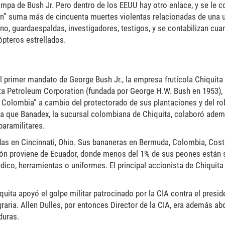
ampa de Bush Jr. Pero dentro de los EEUU hay otro enlace, y se le
ton” suma más de cincuenta muertes violentas relacionadas de una 
erno, guardaespaldas, investigadores, testigos, y se contabilizan 
ópteros estrellados.
el primer mandato de George Bush Jr., la empresa frutícola Chiquit
a Petroleum Corporation (fundada por George H.W. Bush en 1953), 
e Colombia” a cambio del protectorado de sus plantaciones y del r
ma que Banadex, la sucursal colombiana de Chiquita, colaboró adem
paramilitares.
das en Cincinnati, Ohio. Sus bananeras en Bermuda, Colombia, Costa 
ón proviene de Ecuador, donde menos del 1% de sus peones están s
ico, herramientas o uniformes. El principal accionista de Chiquita
uita apoyó el golpe militar patrocinado por la CIA contra el presid
ria. Allen Dulles, por entonces Director de la CIA, era además ab
duras.