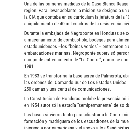
Una de las primeras medidas de la Casa Blanca Reagan 
región. Para llevar adelante la misión se designó a un
la CIA que contaba en su currículum la jefatura de la 
aniquilamiento de 40 mil cuadros de la resistencia civi
Durante la embajada de Negroponte en Honduras se co
almacenamiento de combustible, bodegas para aliment
estadounidenses –los “boinas verdes”– entrenaron a c
embarcaciones marinas. Negroponte supervisó personal
campo de entrenamiento de “La Contra”, como se cono
1981.
En 1983 se transforma la base aérea de Palmerota, ubic
las órdenes del Comando Sur de Los Estados Unidos. 
250 camas y una central de comunicaciones.
La Constitución de Honduras prohíbe la presencia mili
en 1954 autorizó la estadía “semipermanente” de sol
Las bases sirvieron tanto para adiestrar a la Contra n
formación y madriguera de los escuadrones de la muert
injerencia norteamericana y el apoyo a los Sandinistas