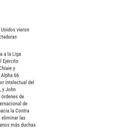
s Unidos vieron
ctaduras
a a la Liga
 Ejército
Chiaie y
 Alpha 66
r intelectual del
, y John
s órdenes de
ternacional de
hacia la Contra
 eliminar las
 manos más duchas