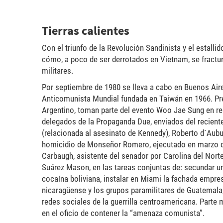
Tierras calientes
Con el triunfo de la Revolución Sandinista y el estalli
cómo, a poco de ser derrotados en Vietnam, se fractu
militares.
Por septiembre de 1980 se lleva a cabo en Buenos Aire
Anticomunista Mundial fundada en Taiwán en 1966. Pre
Argentino, toman parte del evento Woo Jae Sung en repr
delegados de la Propaganda Due, enviados del recient
(relacionada al asesinato de Kennedy), Roberto d´Aubui
homicidio de Monseñor Romero, ejecutado en marzo de
Carbaugh, asistente del senador por Carolina del Norte,
Suárez Mason, en las tareas conjuntas de: secundar un g
cocaína boliviana, instalar en Miami la fachada empres
nicaragüense y los grupos paramilitares de Guatemala, 
redes sociales de la guerrilla centroamericana. Part
en el oficio de contener la “amenaza comunista”.