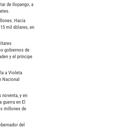
tar de Ilopango, a
etes.
llones. Hacia
 15 mil dólares, en
itares
los gobiernos de
aden y el príncipe
la a Violeta
n Nacional
 noventa, y en
 guerra en El
os millones de
obernador del