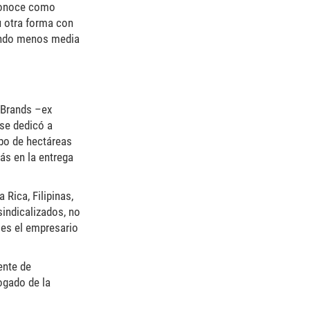
 conoce como
u otra forma con
cuando menos media
a Brands –ex
se dedicó a
obo de hectáreas
ás en la entrega
Rica, Filipinas,
indicalizados, no
 es el empresario
ente de
ogado de la