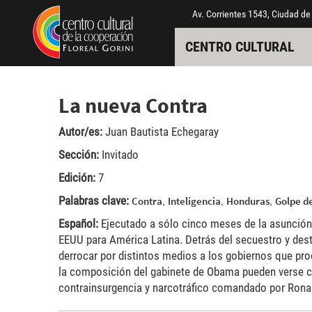
Pasar al contenido principal
Jump to main content
Av. Corrientes 1543, Ciudad de
CENTRO CULTURAL
La nueva Contra
Autor/es:
Juan Bautista Echegaray
Sección:
Invitado
Edición:
7
Palabras clave:
,
,
,
Contra
Inteligencia
Honduras
Golpe d
Español:
Ejecutado a sólo cinco meses de la asunción 
EEUU para América Latina. Detrás del secuestro y dest
derrocar por distintos medios a los gobiernos que pr
la composición del gabinete de Obama pueden verse cla
contrainsurgencia y narcotráfico comandado por Rona