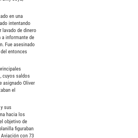
riado en una
rado intentando
r lavado de dinero
n a informante de
ín. Fue asesinado
 del entonces
rincipales
–, cuyos saldos
e asignado Oliver
taban el
 y sus
na hacia los
el objetivo de
lanilla figuraban
e Aviación con 73