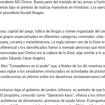
esidente Bill Clinton. Buena parte del traslado de las armas a Cent
rtas bajo el pretexto de realizar maniobras en Honduras. Los ejerc
el presidente Ronald Reagan.
as, capital del juego, tráfico de drogas y crimen organizado del cen
d de grupos especializados en diferentes categorías criminales: robo
ihuana, cocaína y metanfetamina. La regla número uno de la Dixie er
a diferencial y los damnificados fueron a menudo personas que testi
umoreaba que Clinton era la cabeza de la Dixie, algo similar a lo 
nador Eduardo César Angeloz.
 libro “Compañeros en el poder” que, a finales de los 60, mientras 
A para vigilar a los estudiantes involucrados en actividades de protes
 confeccionar un informe sobre los desertores norteamericanos re
sitarios bajo el gobierno de Lyndon Johnson, so pretexto de que h
 El programa, conocido como “Operación Kaos”, ofrecía a los infor
us problemas de alistamiento, promesas de ayuda futura. El progra