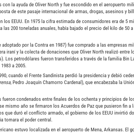
con la ayuda de Oliver North y fue escondido en el aeropuerto mili
osta de este pasaje internacional de armas, drogas, asesinos y bill
 los EEUU. En 1975 la cifra estimada de consumidores era de 5 mi
 las 200 toneladas anuales, había bajado el precio del kilo de 50 a
 adoptado por la Contra en 1987) fue comprado a las empresas mil
ra iraní y la colecta de donaciones que Oliver North realizó entre 
). Los petrodólares fueron transferidos a través de la familia Bin L
 1983 a 2005.
990, cuando el Frente Sandinista perdió la presidencia y debió ceder
rensa
, Pedro Joaquín Chamorro Cardenal), que encabezaba la Unió
fueron condenados entre finales de los ochenta y principios de los
se mismo año se firmaron los Acuerdos de Paz que pusieron fin a la
os que duró el conflicto armado, el gobierno de los EEUU invirtió d
ña tomara el poder central.
ericano estuvo localizada en el aeropuerto de Mena, Arkansas. El g