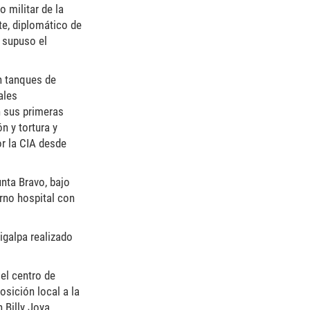
 militar de la
te, diplomático de
i supuso el
n tanques de
ales
n sus primeras
 y tortura y
r la CIA desde
unta Bravo, bajo
rno hospital con
igalpa realizado
el centro de
sición local a la
 Billy Joya,