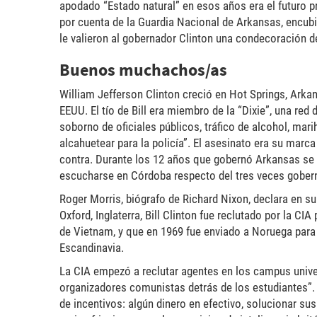
apodado “Estado natural” en esos años era el futuro pr
por cuenta de la Guardia Nacional de Arkansas, encubie
le valieron al gobernador Clinton una condecoración d
Buenos muchachos/as
William Jefferson Clinton creció en Hot Springs, Arkans
EEUU. El tío de Bill era miembro de la “Dixie”, una re
soborno de oficiales públicos, tráfico de alcohol, mar
alcahuetear para la policía”. El asesinato era su marc
contra. Durante los 12 años que gobernó Arkansas se r
escucharse en Córdoba respecto del tres veces gober
Roger Morris, biógrafo de Richard Nixon, declara en su
Oxford, Inglaterra, Bill Clinton fue reclutado por la CI
de Vietnam, y que en 1969 fue enviado a Noruega para
Escandinavia.
La CIA empezó a reclutar agentes en los campus univer
organizadores comunistas detrás de los estudiantes”.
de incentivos: algún dinero en efectivo, solucionar s