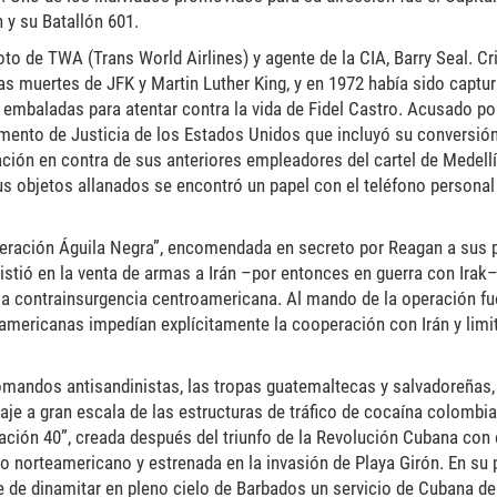
 y su Batallón 601.
loto de TWA (Trans World Airlines) y agente de la CIA, Barry Seal. C
las muertes de JFK y Martin Luther King, y en 1972 había sido captu
embaladas para atentar contra la vida de Fidel Castro. Acusado po
amento de Justicia de los Estados Unidos que incluyó su conversió
cación en contra de sus anteriores empleadores del cartel de Medell
us objetos allanados se encontró un papel con el teléfono personal
eración Águila Negra”, encomendada en secreto por Reagan a sus p
stió en la venta de armas a Irán –por entonces en guerra con Irak
e la contrainsurgencia centroamericana. Al mando de la operación fu
americanas impedían explícitamente la cooperación con Irán y limi
s comandos antisandinistas, las tropas guatemaltecas y salvadoreñas,
je a gran escala de las estructuras de tráfico de cocaína colombia
ación 40”, creada después del triunfo de la Revolución Cubana con 
o norteamericano y estrenada en la invasión de Playa Girón. En su p
le de dinamitar en pleno cielo de Barbados un servicio de Cubana d