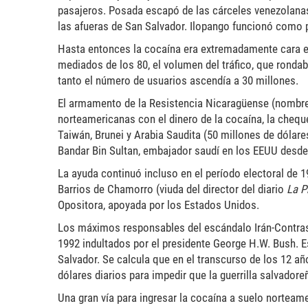
pasajeros. Posada escapó de las cárceles venezolanas 
las afueras de San Salvador. Ilopango funcionó como p
Hasta entonces la cocaína era extremadamente cara en
mediados de los 80, el volumen del tráfico, que rondaba
tanto el número de usuarios ascendía a 30 millones.
El armamento de la Resistencia Nicaragüense (nombre
norteamericanas con el dinero de la cocaína, la cheque
Taiwán, Brunei y Arabia Saudita (50 millones de dólares
Bandar Bin Sultan, embajador saudí en los EEUU desde
La ayuda continuó incluso en el período electoral de 1
Barrios de Chamorro (viuda del director del diario
La P
Opositora, apoyada por los Estados Unidos.
Los máximos responsables del escándalo Irán-Contras 
1992 indultados por el presidente George H.W. Bush. E
Salvador. Se calcula que en el transcurso de los 12 añ
dólares diarios para impedir que la guerrilla salvadore
Una gran vía para ingresar la cocaína a suelo norteam