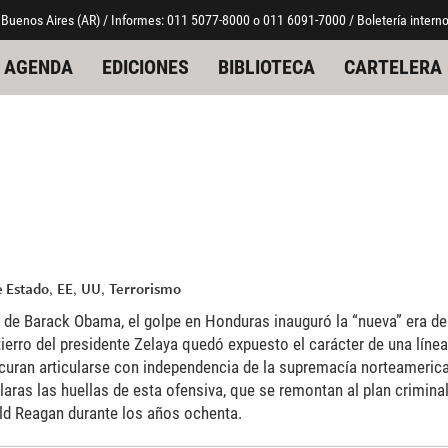
 Buenos Aires (AR) / Informes: 011 5077-8000 o 011 6091-7000 / Boletería interno
AGENDA
EDICIONES
BIBLIOTECA
CARTELERA
,
,
,
e Estado
EE
UU
Terrorismo
de Barack Obama, el golpe en Honduras inauguró la “nueva” era de l
ierro del presidente Zelaya quedó expuesto el carácter de una línea
ocuran articularse con independencia de la supremacía norteameri
ras las huellas de esta ofensiva, que se remontan al plan crimina
ld Reagan durante los años ochenta.