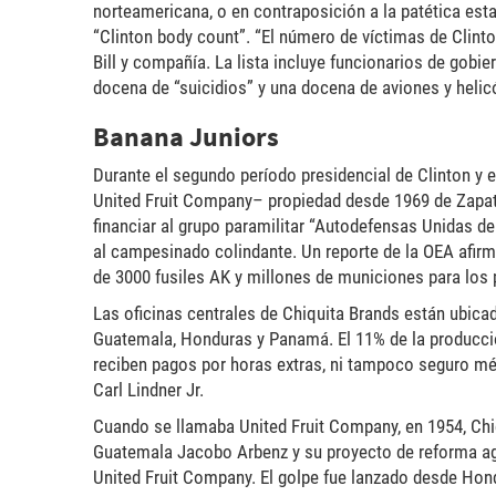
norteamericana, o en contraposición a la patética est
“Clinton body count”. “El número de víctimas de Clin
Bill y compañía. La lista incluye funcionarios de gobi
docena de “suicidios” y una docena de aviones y helic
Banana Juniors
Durante el segundo período presidencial de Clinton y 
United Fruit Company– propiedad desde 1969 de Zapat
financiar al grupo paramilitar “Autodefensas Unidas d
al campesinado colindante. Un reporte de la OEA afir
de 3000 fusiles AK y millones de municiones para los 
Las oficinas centrales de Chiquita Brands están ubica
Guatemala, Honduras y Panamá. El 11% de la producci
reciben pagos por horas extras, ni tampoco seguro méd
Carl Lindner Jr.
Cuando se llamaba United Fruit Company, en 1954, Chiq
Guatemala Jacobo Arbenz y su proyecto de reforma agra
United Fruit Company. El golpe fue lanzado desde Hon