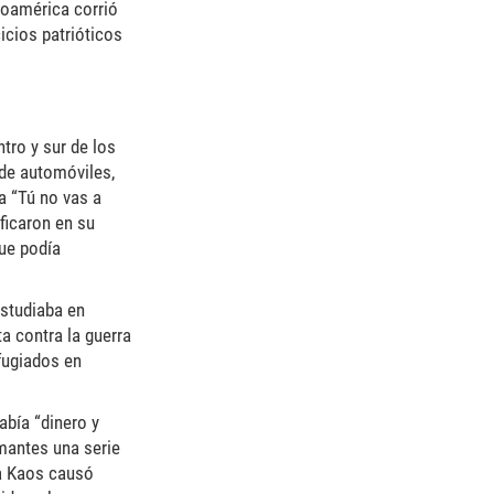
roamérica corrió
icios patrióticos
tro y sur de los
 de automóviles,
a “Tú no vas a
ficaron en su
que podía
estudiaba en
ta contra la guerra
fugiados en
abía “dinero y
mantes una serie
ma Kaos causó