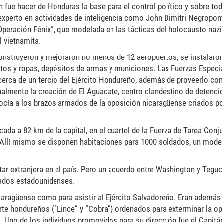
fue hacer de Honduras la base para el control político y sobre todo
 experto en actividades de inteligencia como John Dimitri Negropon
“Operación Fénix”, que modelada en las tácticas del holocausto naz
l vietnamita.
nstruyeron y mejoraron no menos de 12 aeropuertos, se instalaro
os y ropas, depósitos de armas y municiones. Las Fuerzas Especi
erca de un tercio del Ejército Hondureño, además de proveerlo co
mente la creación de El Aguacate, centro clandestino de detención
cía a los brazos armados de la oposición nicaragüense criados po
ada a 82 km de la capital, en el cuartel de la Fuerza de Tarea Conj
Allí mismo se disponen habitaciones para 1000 soldados, un mode
tar extranjera en el país. Pero un acuerdo entre Washington y Teguc
dados estadounidenses.
icaragüense como para asistir al Ejército Salvadoreño. Eran además 
e hondureños (“Lince” y “Cobra”) ordenados para exterminar la opo
. Uno de los individuos promovidos para su dirección fue el Capitán