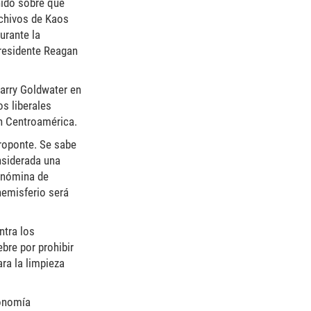
nido sobre que
rchivos de Kaos
urante la
presidente Reagan
Barry Goldwater en
os liberales
en Centroamérica.
groponte. Se sabe
nsiderada una
e nómina de
hemisferio será
ntra los
bre por prohibir
ra la limpieza
conomía