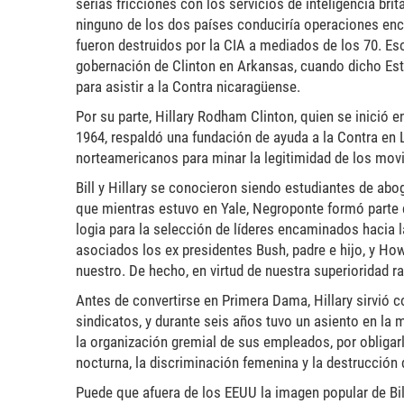
serias fricciones con los servicios de inteligencia br
ninguno de los dos países conduciría operaciones encu
fueron destruidos por la CIA a mediados de los 70. Es
gobernación de Clinton en Arkansas, cuando dicho Est
para asistir a la Contra nicaragüense.
Por su parte, Hillary Rodham Clinton, quien se inició e
1964, respaldó una fundación de ayuda a la Contra en Li
norteamericanos para minar la legitimidad de los movi
Bill y Hillary se conocieron siendo estudiantes de ab
que mientras estuvo en Yale, Negroponte formó parte 
logia para la selección de líderes encaminados hacia l
asociados los ex presidentes Bush, padre e hijo, y How
nuestro. De hecho, en virtud de nuestra superioridad r
Antes de convertirse en Primera Dama, Hillary sirvió c
sindicatos, y durante seis años tuvo un asiento en la
la organización gremial de sus empleados, por obligarl
nocturna, la discriminación femenina y la destrucció
Puede que afuera de los EEUU la imagen popular de Bil