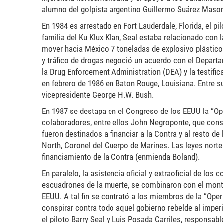
alumno del golpista argentino Guillermo Suárez Mason
En 1984 es arrestado en Fort Lauderdale, Florida, el pi
familia del Ku Klux Klan, Seal estaba relacionado con 
mover hacia México 7 toneladas de explosivo plástico 
y tráfico de drogas negoció un acuerdo con el Depart
la Drug Enforcement Administration (DEA) y la testifi
en febrero de 1986 en Baton Rouge, Louisiana. Entre s
vicepresidente George H.W. Bush.
En 1987 se destapa en el Congreso de los EEUU la “Op
colaboradores, entre ellos John Negroponte, que consi
fueron destinados a financiar a la Contra y al resto d
North, Coronel del Cuerpo de Marines. Las leyes norte
financiamiento de la Contra (enmienda Boland).
En paralelo, la asistencia oficial y extraoficial de lo
escuadrones de la muerte, se combinaron con el monta
EEUU. A tal fin se contrató a los miembros de la “Oper
conspirar contra todo aquel gobierno rebelde al imperi
el piloto Barry Seal y Luis Posada Carriles, responsab