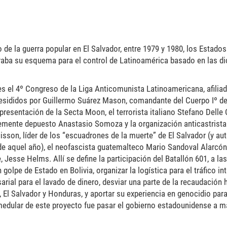
do de la guerra popular en El Salvador, entre 1979 y 1980, los Estado
raba su esquema para el control de Latinoamérica basado en las di
s el 4º Congreso de la Liga Anticomunista Latinoamericana, afiliad
sididos por Guillermo Suárez Mason, comandante del Cuerpo Iº del
esentación de la Secta Moon, el terrorista italiano Stefano Delle 
emente depuesto Anastasio Somoza y la organización anticastrista
sson, líder de los “escuadrones de la muerte” de El Salvador (y auto
 aquel año), el neofascista guatemalteco Mario Sandoval Alarcón
 Jesse Helms. Allí se define la participación del Batallón 601, a la
olpe de Estado en Bolivia, organizar la logística para el tráfico in
arial para el lavado de dinero, desviar una parte de la recaudación 
El Salvador y Honduras, y aportar su experiencia en genocidio para
e medular de este proyecto fue pasar el gobierno estadounidense a