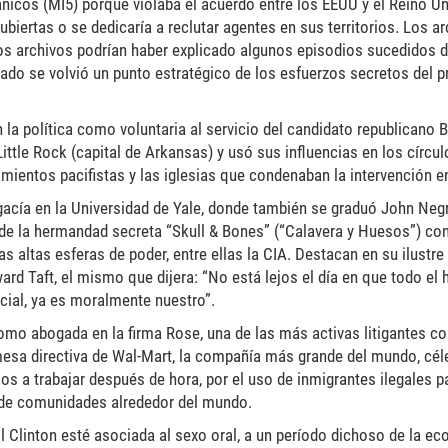
itánicos (MI5) porque violaba el acuerdo entre los EEUU y el Reino U
biertas o se dedicaría a reclutar agentes en sus territorios. Los a
os archivos podrían haber explicado algunos episodios sucedidos d
ado se volvió un punto estratégico de los esfuerzos secretos del 
n la política como voluntaria al servicio del candidato republicano 
ttle Rock (capital de Arkansas) y usó sus influencias en los círcul
mientos pacifistas y las iglesias que condenaban la intervención 
ogacía en la Universidad de Yale, donde también se graduó John Ne
de la hermandad secreta “Skull & Bones” (“Calavera y Huesos”) co
as altas esferas de poder, entre ellas la CIA. Destacan en su ilustr
ard Taft, el mismo que dijera: “No está lejos el día en que todo el 
acial, ya es moralmente nuestro”.
omo abogada en la firma Rose, una de las más activas litigantes co
 mesa directiva de Wal-Mart, la compañía más grande del mundo, céle
os a trabajar después de hora, por el uso de inmigrantes ilegales pa
n de comunidades alrededor del mundo.
l Clinton esté asociada al sexo oral, a un período dichoso de la e