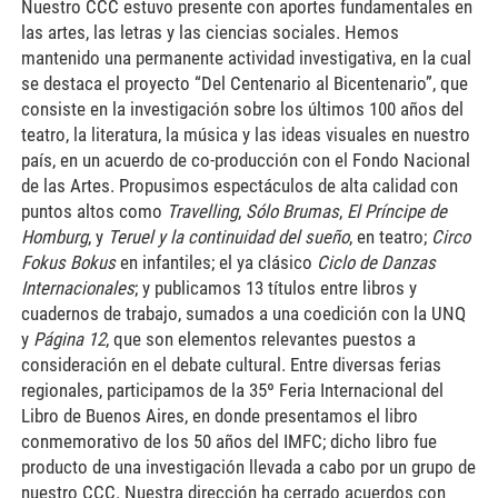
Nuestro CCC estuvo presente con aportes fundamentales en
las artes, las letras y las ciencias sociales. Hemos
mantenido una permanente actividad investigativa, en la cual
se destaca el proyecto “Del Centenario al Bicentenario”, que
consiste en la investigación sobre los últimos 100 años del
teatro, la literatura, la música y las ideas visuales en nuestro
país, en un acuerdo de co-producción con el Fondo Nacional
de las Artes. Propusimos espectáculos de alta calidad con
puntos altos como
Travelling
,
Sólo Brumas
,
El Príncipe de
Homburg
, y
Teruel y la continuidad del sueño
, en teatro;
Circo
Fokus Bokus
en infantiles; el ya clásico
Ciclo de Danzas
Internacionales
; y publicamos 13 títulos entre libros y
cuadernos de trabajo, sumados a una coedición con la UNQ
y
Página 12
, que son elementos relevantes puestos a
consideración en el debate cultural. Entre diversas ferias
regionales, participamos de la 35º Feria Internacional del
Libro de Buenos Aires, en donde presentamos el libro
conmemorativo de los 50 años del IMFC; dicho libro fue
producto de una investigación llevada a cabo por un grupo de
nuestro CCC. Nuestra dirección ha cerrado acuerdos con