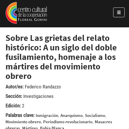
Pasar al contenido principal
Jump to main content
Sobre Las grietas del relato
histórico: A un siglo del doble
fusilamiento, homenaje a los
mártires del movimiento
obrero
Autor/es:
Federico Randazzo
Sección:
Investigaciones
Edición:
2
Palabras clave:
,
,
,
Inmigración
Anarquismo
Socialismo
,
,
Movimiento obrero
Periodismo revolucionario
Masacres
,
,
obreras
Mártires
Bahía Blanca