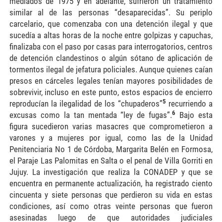
mediados de 1975 y en adelante, sufrieron un tratamiento
similar al de las personas “desaparecidas”. Su periplo
carcelario, que comenzaba con una detención ilegal y que
sucedía a altas horas de la noche entre golpizas y capuchas,
finalizaba con el paso por casas para interrogatorios, centros
de detención clandestinos o algún sótano de aplicación de
tormentos ilegal de jefatura policiales. Aunque quienes caían
presos en cárceles legales tenían mayores posibilidades de
sobrevivir, incluso en este punto, estos espacios de encierro
5
reproducían la ilegalidad de los “chupaderos”
recurriendo a
6
excusas como la tan mentada “ley de fugas”.
Bajo esta
figura sucedieron varias masacres que comprometieron a
varones y a mujeres por igual, como las de la Unidad
Penitenciaria No 1 de Córdoba, Margarita Belén en Formosa,
el Paraje Las Palomitas en Salta o el penal de Villa Gorriti en
Jujuy. La investigación que realiza la CONADEP y que se
encuentra en permanente actualización, ha registrado ciento
cincuenta y siete personas que perdieron su vida en estas
condiciones, así como otras veinte personas que fueron
asesinadas luego de que autoridades judiciales