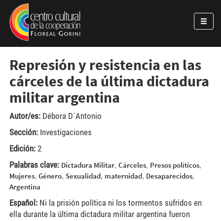
Pasar al contenido principal
Jump to main content
Represión y resistencia en las
cárceles de la última dictadura
militar argentina
Autor/es:
Débora D´Antonio
Sección:
Investigaciones
Edición:
2
Palabras clave:
,
,
,
Dictadura Militar
Cárceles
Presos políticos
,
,
,
,
,
Mujeres
Género
Sexualidad
maternidad
Desaparecidos
Argentina
Español:
Ni la prisión política ni los tormentos sufridos en
ella durante la última dictadura militar argentina fueron