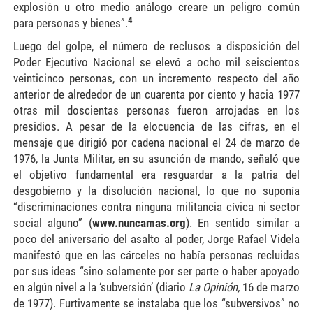
explosión u otro medio análogo creare un peligro común
4
para personas y bienes”.
Luego del golpe, el número de reclusos a disposición del
Poder Ejecutivo Nacional se elevó a ocho mil seiscientos
veinticinco personas, con un incremento respecto del año
anterior de alrededor de un cuarenta por ciento y hacia 1977
otras mil doscientas personas fueron arrojadas en los
presidios. A pesar de la elocuencia de las cifras, en el
mensaje que dirigió por cadena nacional el 24 de marzo de
1976, la Junta Militar, en su asunción de mando, señaló que
el objetivo fundamental era resguardar a la patria del
desgobierno y la disolución nacional, lo que no suponía
“discriminaciones contra ninguna militancia cívica ni sector
social alguno” (
www.nuncamas.org
). En sentido similar a
poco del aniversario del asalto al poder, Jorge Rafael Videla
manifestó que en las cárceles no había personas recluidas
por sus ideas “sino solamente por ser parte o haber apoyado
en algún nivel a la ‘subversión’ (diario
La Opinión,
16 de marzo
de 1977). Furtivamente se instalaba que los “subversivos” no