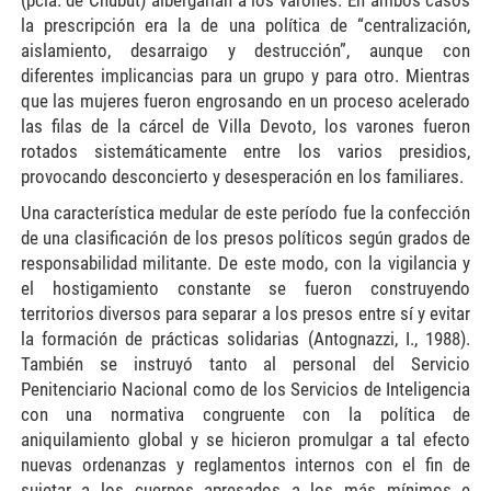
(pcia. de Chubut) albergarían a los varones. En ambos casos
la prescripción era la de una política de “centralización,
aislamiento, desarraigo y destrucción”, aunque con
diferentes implicancias para un grupo y para otro. Mientras
que las mujeres fueron engrosando en un proceso acelerado
las filas de la cárcel de Villa Devoto, los varones fueron
rotados sistemáticamente entre los varios presidios,
provocando desconcierto y desesperación en los familiares.
Una característica medular de este período fue la confección
de una clasificación de los presos políticos según grados de
responsabilidad militante. De este modo, con la vigilancia y
el hostigamiento constante se fueron construyendo
territorios diversos para separar a los presos entre sí y evitar
la formación de prácticas solidarias (Antognazzi, I., 1988).
También se instruyó tanto al personal del Servicio
Penitenciario Nacional como de los Servicios de Inteligencia
con una normativa congruente con la política de
aniquilamiento global y se hicieron promulgar a tal efecto
nuevas ordenanzas y reglamentos internos con el fin de
sujetar a los cuerpos apresados a los más mínimos e