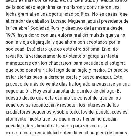
sectores más conservadores, concentrados y reaccionarios
de la sociedad argentina se montaron y convirtieron una
lucha gremial en una oportunidad política. No es casual que
el criador de caballos Luciano Miguens, actual presidente de
la “célebre” Sociedad Rural y directivo de la misma desde
1979, haya dicho con una euforia mal disimulada que ya no
son la vieja oligarquía, y que ahora son aceptados por la
sociedad. Está claro que es este otro sofisma. En el río
revuelto, la verdaderamente existente oligarquía intenta
mimetizarse con los chacareros, para sacudirse el estigma
que supo construir a lo largo de un siglo y medio. Es preciso
estar alertas pues la derecha existe y busca avanzar. Este
proceso de más de veinte días ha logrado encausarse en una
negociación. Hoy está transitando carriles de diálogo. Es
nuestro deseo que este camino se consolide, que en los
acuerdos se reconozcan y respeten los intereses de los
productores pequeños y, sobre todo, los del pueblo, pues es
altamente injusto que los que menos tienen no puedan
acceder a los alimentos básicos para solventar la
extraordinaria rentabilidad obtenida en el negocio de granos