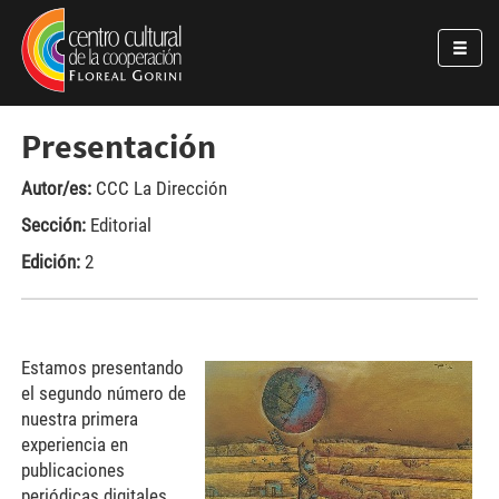
Pasar al contenido principal
Jump to main content
Presentación
Autor/es:
CCC La Dirección
Sección:
Editorial
Edición:
2
Estamos presentando
el segundo número de
nuestra primera
experiencia en
publicaciones
periódicas digitales.