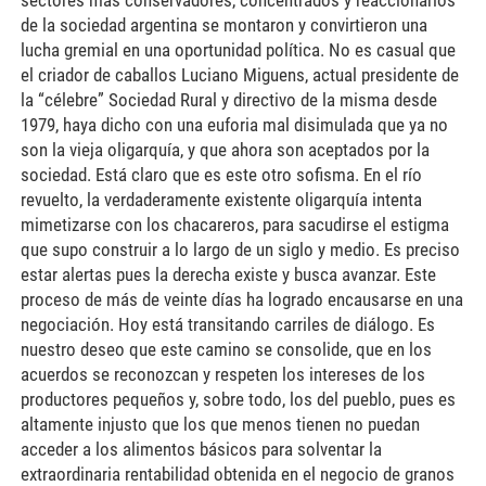
sectores más conservadores, concentrados y reaccionarios
de la sociedad argentina se montaron y convirtieron una
lucha gremial en una oportunidad política. No es casual que
el criador de caballos Luciano Miguens, actual presidente de
la “célebre” Sociedad Rural y directivo de la misma desde
1979, haya dicho con una euforia mal disimulada que ya no
son la vieja oligarquía, y que ahora son aceptados por la
sociedad. Está claro que es este otro sofisma. En el río
revuelto, la verdaderamente existente oligarquía intenta
mimetizarse con los chacareros, para sacudirse el estigma
que supo construir a lo largo de un siglo y medio. Es preciso
estar alertas pues la derecha existe y busca avanzar. Este
proceso de más de veinte días ha logrado encausarse en una
negociación. Hoy está transitando carriles de diálogo. Es
nuestro deseo que este camino se consolide, que en los
acuerdos se reconozcan y respeten los intereses de los
productores pequeños y, sobre todo, los del pueblo, pues es
altamente injusto que los que menos tienen no puedan
acceder a los alimentos básicos para solventar la
extraordinaria rentabilidad obtenida en el negocio de granos