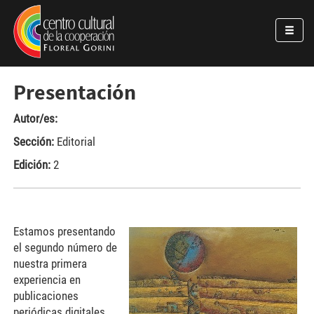
Pasar al contenido principal
Jump to main content
Presentación
Autor/es:
Sección:
Editorial
Edición:
2
Estamos presentando
el segundo número de
nuestra primera
experiencia en
publicaciones
periódicas digitales.