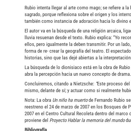
Rubio intenta llegar al arte como mago; se refiere a l
sagrado, porque reflexiona sobre el origen y los inte
también como instancia de adoración hacia lo divino e
El autor va en la búsqueda de una religión arcaica, li
lluvia resuenan desde el texto. Rubio explica: “Yo reco
ellos, pero igualmente la deben transmitir. Por un lado
forma de re- crear la geografía del teatro. El espectad
historias, sino que las dejé abiertas a la interpretac
La búsqueda de lo dionisiaco está en la obra de Rubio
abra la percepción hacia un nuevo concepto de drama.
Concluiremos, citando a Nietzsche:
“
Este proceso del
mismo, delante de sí; y actuar como si realmente hubie
Nota: La obra
Un niño ha muerto
de Fernando Rubio se 
reestreno el 24 de marzo de 2007 en los Bosques de P
2007 en el Centro Cultural Recoleta dentro del marco d
proviene del
Proyecto Hablar la memoria del mundo
du
Bibliografía