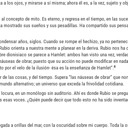
a los ojos, y mirarse a sí misma; ahora él es, a la vez, sujeto y obj
al concepto de mito. Es eterno, y regresa en el tiempo, en las suc
s ha mostrado sus sueños y sus pesadillas. Ha compartido sus pen
condensar años, siglos. Cuando se rompe el hechizo, ya no perten
Rubio orienta a nuestra mente a planear en la deriva. Rubio nos ha
bre dionisiaco se parece a Hamlet: ambos han visto una vez, verda
náuseas de obrar, puesto que su acción no puede modificar en nada
4
to por el velo de la ilusión- ésa es la enseñanza de Hamlet”.
rir de las cosas, y del tiempo. Supera “las náuseas de obrar” que no
mundo alternativo; un universo que exceda la frivolidad cotidiana.
la locura, en un monólogo sin auditorio. Ahí es donde Rubio se pregu
das esas voces. ¿Quién puede decir que todo esto no ha sido inventa
egada a orillas del mar, con la oscuridad sobre mi cuerpo. Toda la o