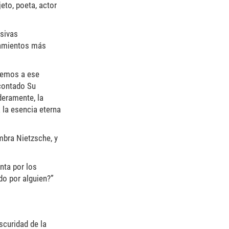
eto, poeta, actor
esivas
samientos más
ecemos a ese
 contado Su
deramente, la
 la esencia eterna
mbra Nietzsche, y
nta por los
do por alguien?”
scuridad de la