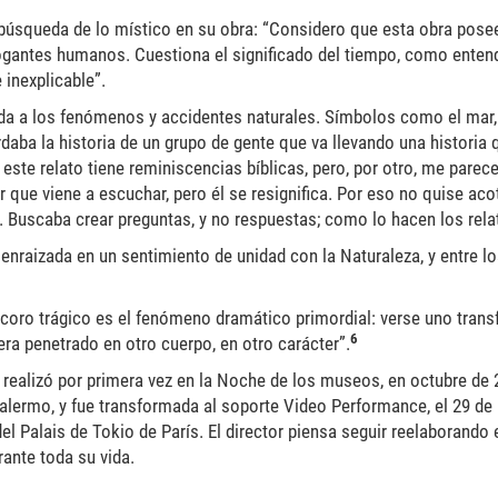
a búsqueda de lo místico en su obra: “Considero que esta obra pose
rrogantes humanos. Cuestiona el significado del tiempo, como enten
 inexplicable”.
gada a los fenómenos y accidentes naturales. Símbolos como el mar, 
rdaba la historia de un grupo de gente que va llevando una historia
, este relato tiene reminiscencias bíblicas, pero, por otro, me parec
or que viene a escuchar, pero él se resignifica. Por eso no quise aco
ión. Buscaba crear preguntas, y no respuestas; como lo hacen los rel
 enraizada en un sentimiento de unidad con la Naturaleza, y entre 
 coro trágico es el fenómeno dramático primordial: verse uno trans
6
ra penetrado en otro cuerpo, en otro carácter”.
realizó por primera vez en la Noche de los museos, en octubre de 
alermo, y fue transformada al soporte Video Performance, el 29 de
el Palais de Tokio de París. El director piensa seguir reelaborando 
rante toda su vida.