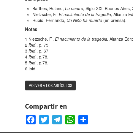
Barthes, Roland,
Lo neutro,
Siglo XXI, Buenos Aires,
Nietzsche, F.,
El nacimiento de la tragedia,
Alianza Ed
Rubio, Fernando,
Un Niño ha muerto
(en prensa).
Notas
1
Nietzsche, F.,
El nacimiento de la tragedia,
Alianza Edit
2
Ibid
., p. 75.
3
Ibid
., p. 67.
4
Ibid
., p.78.
5
Ibid
., p.78.
6
Ibid.
VOLVER A LOS ARTÍCULOS
Compartir en
Facebook
Twitter
Telegram
WhatsApp
Share