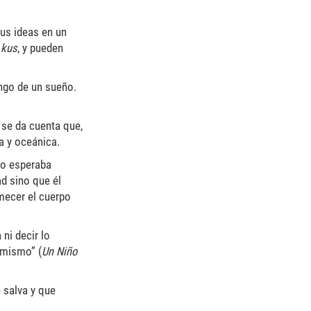
sus ideas en un
 kus
, y pueden
ngo de un sueño.
o se da cuenta que,
a y oceánica.
no esperaba
ad sino que él
emecer el cuerpo
ni decir lo
 mismo” (
Un Niño
 salva y que