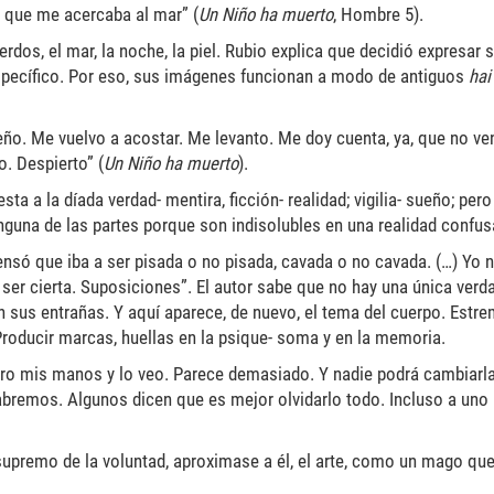
z que me acercaba al mar” (
Un Niño ha muerto
, Hombre 5).
dos, el mar, la noche, la piel. Rubio explica que decidió expresar 
specífico. Por eso, sus imágenes funcionan a modo de antiguos
hai
eño. Me vuelvo a acostar. Me levanto. Me doy cuenta, ya, que no ve
o. Despierto” (
Un Niño ha muerto
).
ta a la díada verdad- mentira, ficción- realidad; vigilia- sueño; per
nguna de las partes porque son indisolubles en una realidad confus
ensó que iba a ser pisada o no pisada, cavada o no cavada. (…) Yo 
ser cierta. Suposiciones”. El autor sabe que no hay una única verd
en sus entrañas. Y aquí aparece, de nuevo, el tema del cuerpo. Estr
 Producir marcas, huellas en la psique- soma y en la memoria.
ro mis manos y lo veo. Parece demasiado. Y nadie podrá cambiarla 
sabremos. Algunos dicen que es mejor olvidarlo todo. Incluso a uno
 supremo de la voluntad, aproximase a él, el arte, como un mago que