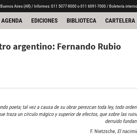
 Buenos Aires (AR) / Informes: 011 5077-8000 o 011 6091-7000 / Boletería interno
AGENDA
EDICIONES
BIBLIOTECA
CARTELERA
tro argentino: Fernando Rubio
ndo poeta; tal vez a causa de su obrar perezcan toda ley, todo orden 
e traza un círculo mágico y superior de efectos, que sobre las ruin
derruido fundan
F. Nietzsche,
El nacimi