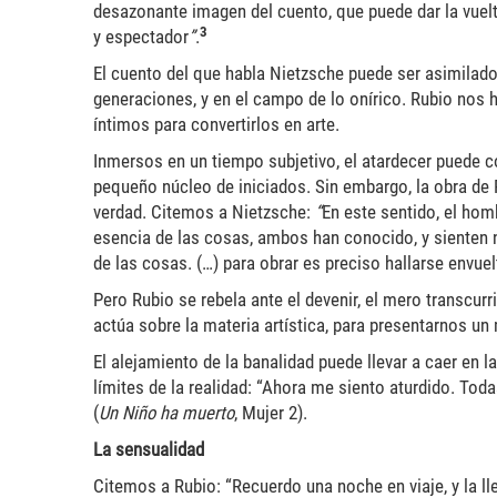
desazonante imagen del cuento, que puede dar la vuelta 
3
y espectador
”
.
El cuento del que habla Nietzsche puede ser asimilado 
generaciones, y en el campo de lo onírico. Rubio no
íntimos para convertirlos en arte.
Inmersos en un tiempo subjetivo, el atardecer puede 
pequeño núcleo de iniciados. Sin embargo, la obra de 
verdad. Citemos a Nietzsche:
“
En este sentido, el hom
esencia de las cosas, ambos han conocido, y sienten 
de las cosas. (…) para obrar es preciso hallarse envuel
Pero Rubio se rebela ante el devenir, el mero transcur
actúa sobre la materia artística, para presentarnos un 
El alejamiento de la banalidad puede llevar a caer en 
límites de la realidad: “Ahora me siento aturdido. To
(
Un Niño ha muerto
, Mujer 2).
La sensualidad
Citemos a Rubio: “Recuerdo una noche en viaje, y la ll