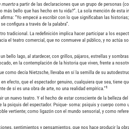
a muerto
a partir de las declaraciones que un grupo de personas (c
 lo más bello que has hecho en tu vida?”. La sola mención de esta i
 afirma: “Yo empecé a escribir con lo que significaban las historias;
se configura a través de la palabra”.
atro tradicional. La redefinición implica hacer participar a los esp
 hacia el teatro comercial, que no conmueve al público, y no actúa so
 bello lago, al atardecer, con grillos, pájaros, estrellas y sombr
ocado, en la contemplación de la historia que viven, frente a nosotr
ue como decía Nietzsche, llevaba en sí la semilla de su autodestru
n efecto, que el espectador genuino, cualquiera que sea, tiene q
1
e de sí es una obra de arte, no una realidad empírica.”
ir un nuevo teatro. Y el hecho de estar consciente de la belleza del 
e la psiquis del espectador. Psique- soma: psiquis y cuerpo como u
doble vertiente; como ligazón con el mundo sensorial, y como refer
ociones, sentimientos y pensamientos, que nos hace producir la obr