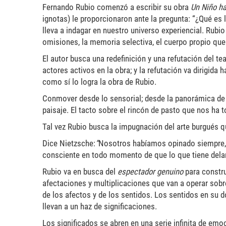
Fernando Rubio comenzó a escribir su obra
Un Niño h
ignotas) le proporcionaron ante la pregunta: “¿Qué es
lleva a indagar en nuestro universo experiencial. Rubio
omisiones, la memoria selectiva, el cuerpo propio que 
El autor busca una redefinición y una refutación del te
actores activos en la obra; y la refutación va dirigida
como sí lo logra la obra de Rubio.
Conmover desde lo sensorial; desde la panorámica de un
paisaje. El tacto sobre el rincón de pasto que nos ha t
Tal vez Rubio busca la impugnación del arte burgués q
Dice Nietzsche:
”
Nosotros habíamos opinado siempre, e
consciente en todo momento de que lo que tiene delant
Rubio va en busca del
espectador genuino
para constru
afectaciones y multiplicaciones que van a operar sobr
de los afectos y de los sentidos. Los sentidos en su 
llevan a un haz de significaciones.
Los significados se abren en una serie infinita de em