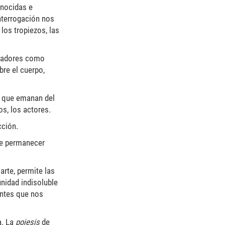
onocidas e
nterrogación nos
 los tropiezos, las
ectadores como
bre el cuerpo,
as que emanan del
os, los actores.
cción.
ue permanecer
arte, permite las
nidad indisoluble
entes que nos
a. La
poiesis
de