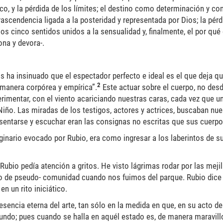
, y la pérdida de los límites; el destino como determinación y com
rascendencia ligada a la posteridad y representada por Dios; la pérd
os cinco sentidos unidos a la sensualidad y, finalmente, el por qué
ona y devora-.
s ha insinuado que el espectador perfecto e ideal es el que deja q
2
 manera corpórea y empírica”.
Este actuar sobre el cuerpo, no desd
imentar, con el viento acariciando nuestras caras, cada vez que un
Niño. Las miradas de los testigos, actores y actrices, buscaban nue
e; sentarse y escuchar eran las consignas no escritas que sus cuerp
ginario evocado por Rubio, era como ingresar a los laberintos de s
 Rubio pedía atención a gritos. He visto lágrimas rodar por las meji
ico de pseudo- comunidad cuando nos fuimos del parque. Rubio dice
n un rito iniciático.
esencia eterna del arte, tan sólo en la medida en que, en su acto d
 mundo; pues cuando se halla en aquél estado es, de manera maravillo