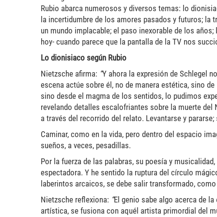
Rubio abarca numerosos y diversos temas: lo dionisiaco
la incertidumbre de los amores pasados y futuros; la t
un mundo implacable; el paso inexorable de los años; l
hoy- cuando parece que la pantalla de la TV nos succi
Lo dionisiaco según Rubio
Nietzsche afirma:
“
Y ahora la expresión de Schlegel no
escena actúe sobre él, no de manera estética, sino de
sino desde el magma de los sentidos, lo pudimos exper
revelando detalles escalofriantes sobre la muerte del 
a través del recorrido del relato. Levantarse y parars
Caminar, como en la vida, pero dentro del espacio ima
sueños, a veces, pesadillas.
Por la fuerza de las palabras, su poesía y musicalidad,
espectadora. Y he sentido la ruptura del círculo mág
laberintos arcaicos, se debe salir transformado, como e
Nietzsche reflexiona:
“
El genio sabe algo acerca de la 
artística, se fusiona con aquél artista primordial del