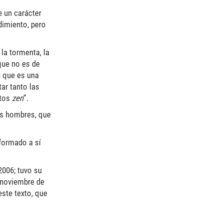
e un carácter
dimiento, pero
la tormenta, la
 que no es de
e que es una
tar tanto las
atos
zen
”.
los hombres, que
formado a sí
2006; tuvo su
 noviembre de
este texto, que