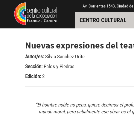
Pasar al contenido principal
Jump to main content
Av. Corrientes 1543, Ciudad de
CENTRO CULTURAL
Nuevas expresiones del tea
Autor/es:
Silvia Sánchez Urite
Sección:
Palos y Piedras
Edición:
2
“El hombre noble no peca, quiere decirnos el profu
mundo moral, pero cabalmente ese obrar es el qu