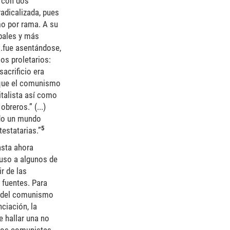
e con dos
radicalizada, pues
smo por rama. A su
ipales y más
...fue asentándose,
os proletarios:
sacrificio era
 que el comunismo
italista así como
breros.” (...)
ndo un mundo
5
testatarias.”
asta ahora
uso a algunos de
r de las
 fuentes. Para
ón del comunismo
ciación, la
e hallar una no