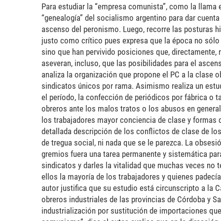
Para estudiar la “empresa comunista”, como la llama el
“genealogía” del socialismo argentino para dar cuenta
ascenso del peronismo. Luego, recorre las posturas hi
justo como crítico pues expresa que la época no sólo n
sino que han pervivido posiciones que, directamente, 
aseveran, incluso, que las posibilidades para el ascen
analiza la organización que propone el PC a la clase ob
sindicatos únicos por rama. Asimismo realiza un est
el período, la confección de periódicos por fábrica o t
obreros ante los malos tratos o los abusos en general, 
los trabajadores mayor conciencia de clase y formas d
detallada descripción de los conflictos de clase de lo
de tregua social, ni nada que se le parezca. La obsesi
gremios fuera una tarea permanente y sistemática para el
sindicatos y darles la vitalidad que muchas veces no t
ellos la mayoría de los trabajadores y quienes padecía
autor justifica que su estudio está circunscripto a la
obreros industriales de las provincias de Córdoba y Sa
industrialización por sustitución de importaciones que 