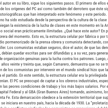
 autor en su libro, sigue los siguientes pasos. El primero de ellos 
 de los orígenes del PC así como también del derrotero que éste si
storiográficas que han interpretado este fenómeno y este período.
o ha sido estudiada desde la perspectiva de la cultura de la clase 
niegan la existencia de la lucha de clases en este momento en la Ar
so social eran prácticamente ilimitadas. ¿Qué hace este autor? En p
rera del momento. Esto es, la estructura celular por fábrica o por ta
udio pormenorizado de la prensa obrera y comunista detectando, c
aller. Los comunistas estaban seguros, dice el autor, de que las de
debían quedar escritas para ser difundidas y, a su vez, para generar
e organización genuinas para la lucha contra los patrones. Luego,
s años veinte y treinta que, según Camarero, demuestra que no se t
ón de los comunistas por intervenir en el mundo sindical hizo que l
 partido. En este sentido, la estructura celular era la privilegiada p
enían. El PC se preocupó de captar a los obreros industriales, espe
n las peores condiciones de trabajo y los más bajos salarios. Por 
 Capital Federal y al GBA (Gran Buenos Aires) tomando, asimismo, l
nta Fe. Esta demarcación obedece a la extensión territorial que su
se iniciara en nuestro país, hacia la década de 1930. La “proletariz