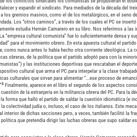
 de los conflictos sindicales los comunistas se propusieran el dobl
lecer y expandir el sindicato. Para mediados de la década del trein
o a los gremios masivos, como el de los metalúrgicos, en el seno d
ndada. Los “otros caminos”, a través de los cuales el PC se insertó
mente estudia Hernán Camarero en su libro. Nos referimos a las in
. La “empresa cultural comunista” fue lo suficientemente densa y 
dad” para el movimiento obrero. En esta apuesta cultural el partido 
e, como nunca antes lo había hecho otra corriente ideológica. La c
ecas obreras, de la política que el partido adoptó para con la minori
omunistas”) y las instituciones deportivas que rescataban el deport
dispositivo cultural que arma el PC para interpelar a la clase trabaja
ticas culturales que sirvan para alimentar “...ese proceso de eman
3
”
Finalmente, aparece en el libro el segundo de los aspectos cons
estión de la extranjería en la militancia obrera del PC. Para la déc
a forma que halló el partido de saldar la cuestión idiomática (e inc
 la colectividad judía o, incluso, el caso de los italianos. Este me
interior de dichas secciones pero, a veces, también facilitó la f
 política que pretendía dirigir las luchas obreras que supo saldar es