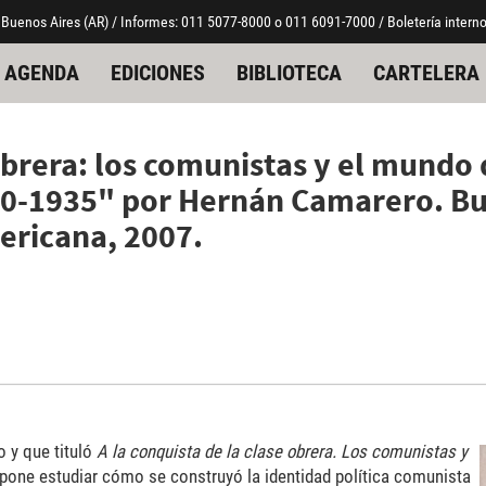
 Buenos Aires (AR) / Informes: 011 5077-8000 o 011 6091-7000 / Boletería interno
AGENDA
EDICIONES
BIBLIOTECA
CARTELERA
 obrera: los comunistas y el mundo 
920-1935" por Hernán Camarero. B
mericana, 2007.
 y que tituló
A la conquista de la clase obrera. Los comunistas y
opone estudiar cómo se construyó la identidad política comunista