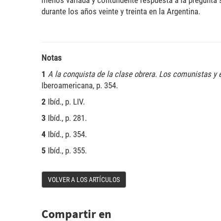
menos variada y contundente respuesta a la pregunta 
durante los años veinte y treinta en la Argentina.
Notas
1
A la conquista de la clase obrera. Los comunistas y 
Iberoamericana, p. 354.
2
Ibíd., p. LIV.
3
Ibíd., p. 281.
4
Ibíd., p. 354.
5
Ibíd., p. 355.
VOLVER A LOS ARTÍCULOS
Compartir en