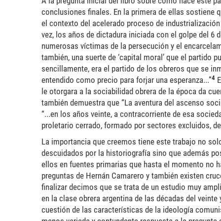
A la pregunta inicial del libro sobre cómo hace este 
conclusiones finales. En la primera de ellas sostiene 
el contexto del acelerado proceso de industrialización 
vez, los años de dictadura iniciada con el golpe del 6
numerosas víctimas de la persecución y el encarcelam
también, una suerte de ‘capital moral’ que el partido
sencillamente, era el partido de los obreros que se inm
4
entendido como precio para forjar una esperanza...”
E
le otorgara a la sociabilidad obrera de la época da cue
también demuestra que “La aventura del ascenso social 
“...en los años veinte, a contracorriente de esa socie
proletario cerrado, formado por sectores excluidos, den
La importancia que creemos tiene este trabajo no sol
descuidados por la historiografía sino que además po
ellos en fuentes primarias que hasta el momento no ha
preguntas de Hernán Camarero y también existen cruces
finalizar decimos que se trata de un estudio muy ampl
en la clase obrera argentina de las décadas del veinte 
cuestión de las características de la ideología comunis