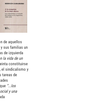
ón de aquellos
 y sus familias un
as de izquierda
n la vida de un
einta constituirse
 el sindicalismo y
s tareas de
tades
s que
“...los
ocial y una
mada