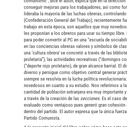
comunismo”, dice el autor, explica que en la dirección
conseguir mejoras para los trabajadores, así como forta
lideraba la mayoría de las luchas obreras, controland
(Confederación General del Trabajo), recientemente fu
trabajo en esta época, son aquellos que muy novedosa
les proponían a los obreros para usar su tiempo libre
para poder convertir al PC en una “escuela de sociabili
en las conciencias obreras valores y símbolos de clas
una ‘cultura obrera’ se concretó a través de las bibliot
proletaria”), las actividades recreativas (“domingos c
(“deporte rojo proletario), de gran alcance barrial. El 
diverso y persigue como objetivo central generar prác
siempre se resolvía en la lucha política revolucionaria.
novedosos en cuanto a su estudio. Nos referimos a la cu
cantidad de población extranjera era muy importante y l
a través de la creación de las
secciones.
Es el caso de
evaluado como ventajoso pues generó gran cohesión al 
dentro del partido. El autor expresa que la única fuerza
Partido Comunista.