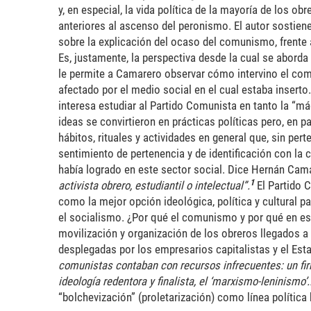
y, en especial, la vida política de la mayoría de los o
anteriores al ascenso del peronismo. El autor sostiene 
sobre la explicación del ocaso del comunismo, frente a
Es, justamente, la perspectiva desde la cual se aborda e
le permite a Camarero observar cómo intervino el com
afectado por el medio social en el cual estaba inserto
interesa estudiar al Partido Comunista en tanto la “
ideas se convirtieron en prácticas políticas pero, en 
hábitos, rituales y actividades en general que, sin per
sentimiento de pertenencia y de identificación con la
había logrado en este sector social. Dice Hernán Ca
1
activista obrero, estudiantil o intelectual”.
El Partido C
como la mejor opción ideológica, política y cultural p
el socialismo. ¿Por qué el comunismo y por qué en es
movilización y organización de los obreros llegados a l
desplegadas por los empresarios capitalistas y el Est
comunistas contaban con recursos infrecuentes: un fir
ideología redentora y finalista, el ‘marxismo-leninismo’..
“bolchevización” (proletarización) como línea política