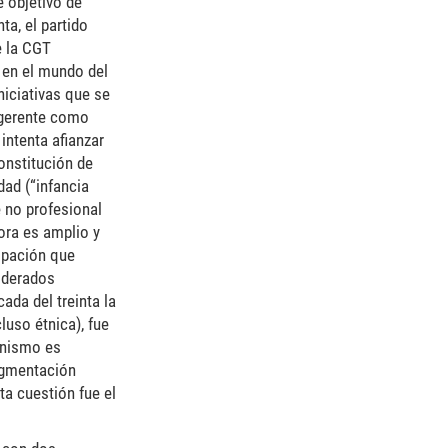
e objetivo de
ta, el partido
e la CGT
 en el mundo del
iciativas que se
sugerente como
intenta afianzar
onstitución de
dad (“infancia
e no profesional
dora es amplio y
cipación que
iderados
ada del treinta la
luso étnica), fue
canismo es
ragmentación
ta cuestión fue el