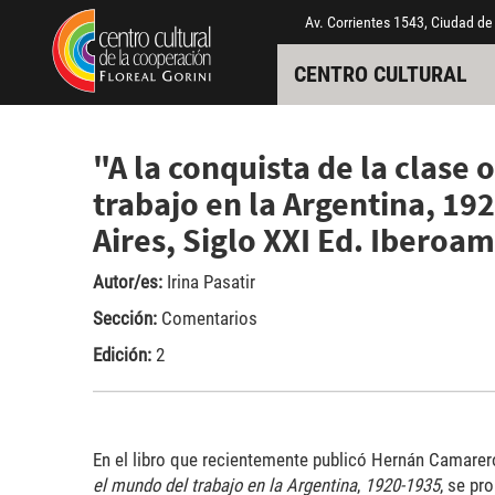
Pasar al contenido principal
Jump to main content
Av. Corrientes 1543, Ciudad de
CENTRO CULTURAL
"A la conquista de la clase
trabajo en la Argentina, 1
Aires, Siglo XXI Ed. Iberoa
Autor/es:
Irina Pasatir
Sección:
Comentarios
Edición:
2
En el libro que recientemente publicó Hernán Camarero
el mundo del trabajo en la Argentina
,
1920-1935
, se pr