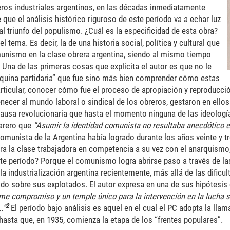
breros industriales argentinos, en las décadas inmediatamente
que el análisis histórico riguroso de este período va a echar luz
l triunfo del populismo. ¿Cuál es la especificidad de esta obra?
l tema. Es decir, la de una historia social, política y cultural que
unismo en la clase obrera argentina, siendo al mismo tiempo
. Una de las primeras cosas que explicita el autor es que no le
máquina partidaria” que fue sino más bien comprender cómo estas
particular, conocer cómo fue el proceso de apropiación y reproducci
tenecer al mundo laboral o sindical de los obreros, gestaron en ellos
 causa revolucionaria que hasta el momento ninguna de las ideologí
marero que
“Asumir la identidad comunista no resultaba anecdótico e
omunista de la Argentina había logrado durante los años veinte y tr
ara la clase trabajadora en competencia a su vez con el anarquismo,
te período? Porque el comunismo logra abrirse paso a través de la
a industrialización argentina recientemente, más allá de las dificul
ado sobre sus explotados. El autor expresa en una de sus hipótesi
me compromiso y un temple único para la intervención en la lucha s
2
.”
El período bajo análisis es aquel en el cual el PC adopta la lla
 hasta que, en 1935, comienza la etapa de los “frentes populares”.