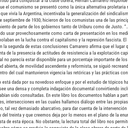
partido para conquistar a la clase obrera, Hernán Camarero respond
que el comunismo se presentó como la única alternativa proletaria 
que vivía la Argentina, incentivaba la generalización del sindicali
 de septiembre de 1930, hicieron de los comunistas una de las princ
iento de parte de los gobiernos tanto de Uriburu como de Justo
.
“
 pudo usar provechosamente como carta de presentación en los medi
olaban en la lucha contra el capitalismo y la represión fascista. El 
n la segunda de estas conclusiones Camarero afirma que el lugar
nta de la presencia de actitudes de resistencia a la explotación cap
no parecía estar disponible para un porcentaje importante de los o
dad abierta, de movilidad ascendente y reformista, se siguió recrea
tro del cual mantuvieron vigencia las retóricas y las prácticas con
o está dada por su novedoso enfoque y por el estudio de tópicos h
see una densa y completa indagación documental convirtiendo incl
bían sido consultadas. En este libro los documentos hablan a parti
, intersecciones en las cuales hallamos diálogo entre las propias
io, tal vez demasiado abarcativo, para dar cuenta de la intervenci
y del treinta y que creemos deja por lo menos en el plano de la enun
ta de esta época. No obstante, la lectura total del libro nos permit