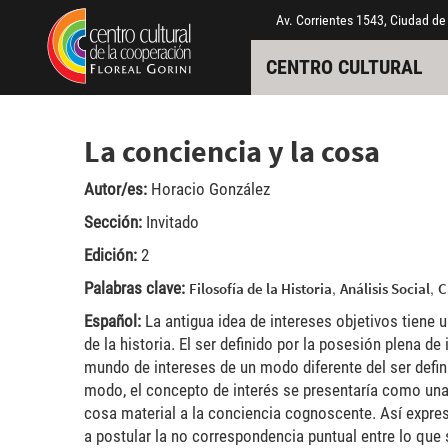
Pasar al contenido principal
Jump to main content
Av. Corrientes 1543, Ciudad de
CENTRO CULTURAL
La conciencia y la cosa
Autor/es:
Horacio González
Sección:
Invitado
Edición:
2
Palabras clave:
,
,
Filosofía de la Historia
Análisis Social
C
Español:
La antigua idea de intereses objetivos tiene un
de la historia. El ser definido por la posesión plena d
mundo de intereses de un modo diferente del ser defi
modo, el concepto de interés se presentaría como una
cosa material a la conciencia cognoscente. Así expresa
a postular la no correspondencia puntual entre lo que