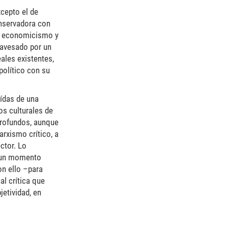
xcepto el de
onservadora con
un economicismo y
travesado por un
ales existentes,
político con su
ídas de una
os culturales de
 profundos, aunque
rxismo crítico, a
ctor. Lo
e un momento
on ello –para
l crítica que
jetividad, en