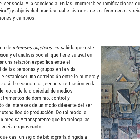
l ser social y la conciencia. En las innumerables ramificaciones q
ción”) y objetividad práctica real e histórica de los fenómenos socia
ciones y cambios.
dea de
intereses objetivos
. Es sabido que éste
ión y el análisis social, que tiene su aval en
lar una relación específica entre el
 de las personas y grupos en la vida
le establecer una correlación entre lo primero y
 social o económica, según su situación en la
 del goce de la propiedad de medios
instrumentos de dominio, control y
o de intereses de un modo diferente del ser
utensilios de producción. De tal modo, el
ón precisa y transparente que homologa las
ciencia cognoscente.
ue casi un siglo de bibliografía dirigida a