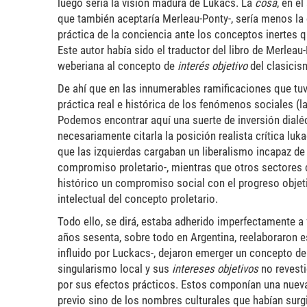
luego sería la visión madura de Lukács. La
cosa
, en e
que también aceptaría Merleau-Ponty-, sería menos la
práctica de la conciencia ante los conceptos inertes 
Este autor había sido el traductor del libro de Merleau
weberiana al concepto de
interés objetivo
del clasicis
De ahí que en las innumerables ramificaciones que tuvo
práctica real e histórica de los fenómenos sociales (l
Podemos encontrar aquí una suerte de inversión dialéct
necesariamente citarla la posición realista crítica luka
que las izquierdas cargaban un liberalismo incapaz 
compromiso proletario-, mientras que otros sectores
histórico un compromiso social con el progreso objeti
intelectual del concepto proletario.
Todo ello, se dirá, estaba adherido imperfectamente a
años sesenta, sobre todo en Argentina, reelaboraron 
influido por Luckacs-, dejaron emerger un concepto d
singularismo local y sus
intereses objetivos
no revesti
por sus efectos prácticos. Estos componían una nueva o
previo sino de los nombres culturales que habían surgi