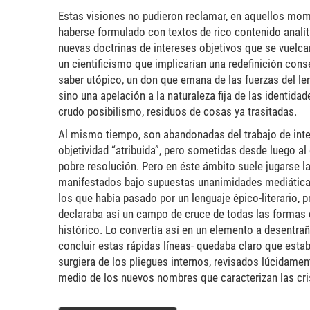
Estas visiones no pudieron reclamar, en aquellos mome
haberse formulado con textos de rico contenido analít
nuevas doctrinas de intereses objetivos que se vuelc
un cientificismo que implicarían una redefinición conse
saber utópico, un don que emana de las fuerzas del len
sino una apelación a la naturaleza fija de las identida
crudo posibilismo, residuos de cosas ya trasitadas.
Al mismo tiempo, son abandonadas del trabajo de int
objetividad “atribuida”, pero sometidas desde luego a
pobre resolución. Pero en éste ámbito suele jugarse la
manifestados bajo supuestas unanimidades mediáticas.
los que había pasado por un lenguaje épico-literario, p
declaraba así un campo de cruce de todas las forma
histórico. Lo convertía así en un elemento a desentraña
concluir estas rápidas líneas- quedaba claro que esta
surgiera de los pliegues internos, revisados lúcidament
medio de los nuevos nombres que caracterizan las cris