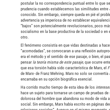
postular la no correspondencia puntual entre lo que s
prudencia cuando establecemos las similitudes entre
conocido. Sin embargo, siempre queda en pié el probl
advertencia ya imperiosa de no establecer equivalenc
“bajos” son potencialmente revolucionarios, poco más
socialismo en la base productiva de la sociedad o en e
otro.
El fenómeno consistía en que vidas destinadas a hacer s
“acomodadas”, se convocaran a una reflexión autoproduc
era el método y el sentido de ese pasaje, o bien, el 
pensar
la teoría misma de este pasaje
, que ocurre ent
que esa torsión había sido característica de Marx, el
F
de Marx- de Franz Mehring. Marx no solo se convertía
encarnaba en su opción biográfica esencial.
Ha corrido mucho tiempo de esta idea de los
interese
hace un sujeto para tornarse un campo de pruebas de su
dolorosa del hombre que abandona su modo de vida ant
social. Sin embargo, Marx había escrito en páginas de
relaciones sociales”. Aunque en el mismo momento, su 