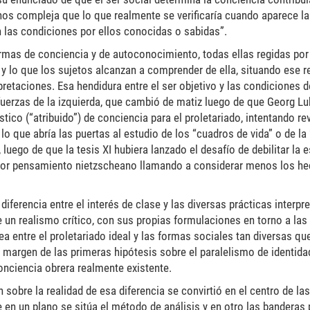
os compleja que lo que realmente se verificaría cuando aparece la
 las condiciones por ellos conocidas o sabidas”.
rmas de conciencia y de autoconocimiento, todas ellas regidas por 
a y lo que los sujetos alcanzan a comprender de ella, situando ese 
pretaciones. Esa hendidura entre el ser objetivo y las condiciones d
s fuerzas de la izquierda, que cambió de matiz luego de que Georg L
ico (“atribuido”) de conciencia para el proletariado, intentando rev
o que abría las puertas al estudio de los “cuadros de vida” o de la 
uego de que la tesis XI hubiera lanzado el desafío de debilitar la e
erior pensamiento nietzscheano llamando a considerar menos los h
ferencia entre el interés de clase y las diversas prácticas interpre
de un realismo crítico, con sus propias formulaciones en torno a las
ánea entre el proletariado ideal y las formas sociales tan diversas q
l margen de las primeras hipótesis sobre el paralelismo de identida
conciencia obrera realmente existente.
 sobre la realidad de esa diferencia se convirtió en el centro de la
e en un plano se sitúa el método de análisis y en otro las banderas 