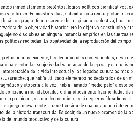
ntos inmediatamente pretéritos, logros políticos significativos, e
ico y reflexivo. En nuestros días, obtendrán una reinterpretación c
an hacia un pragmatismo carente de imaginación colectiva, hacia 
rvadora de la objetividad histórica. No lo objetivo constituído y a
guaje no disolubles en ninguna instancia empírica en las fuerzas re
des políticas recibidas. La objetividad de la reproducción del campo 
erpretación más exigente, las denominadas clases medias, despose
l combate entre las subjetividades oscuras de la época y simbolism
 interpretación de la vida intelectual y los legados culturales más
 Jauretche, que había utilizado elementos no declarados de un ma
ragmático y utopista a la vez-, había llamado “medio pelo” a este se
s de conciencia mal elaboradas o dramáticamente fragmentadas d
r sin prejuicios, sin condenas rutinarias ni cegueras filosóficas. C
ba en juego nuevamente la construcción de una autonomía intelectua
e, de la historia transcurrida. Es decir, de un nuevo examen de la ob
is del mundo productivo y de la cultura.