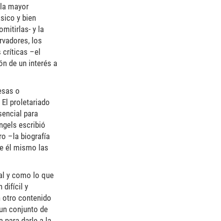
 la mayor
sico y bien
itirlas- y la
rvadores, los
críticas –el
ón de un interés a
uesas o
 El proletariado
sencial para
ngels escribió
ro –la biografía
ue él mismo las
al y como lo que
difícil y
n otro contenido
“un conjunto de
 para darle a la