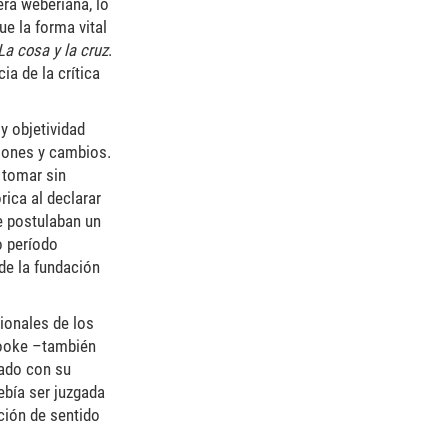
era weberiana, lo
que la forma vital
La cosa y la cruz
.
cia de la crítica
y objetividad
ciones y cambios.
 tomar sin
rica al declarar
e postulaban un
o período
de la fundación
ionales de los
Cooke –también
rado con su
ebía ser juzgada
ción de sentido