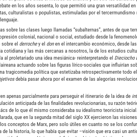
debate en los años sesenta, lo que permitió una gran versatilidad en 
tas, culturalistas o populistas, estimuladas por el tercermundismo 
lenguaje.
as sobre las clases luego llamadas “subalternas”, antes de que te
opresión colonial, nacional o social, estudiado desde la fenomenol
e sobre el
derroche
y el
don
en el intercambio económico, desde la
da cotidiana y las más cercanas a nosotros, la de los estudios cultu
a al proletariado una idea mesiánica- reinterpretando el
Dieciocho
ireana actuando sobre las figuras lírico-sociales que influirían sob
una tragicomedia política que estetizaba retrospectivamente todo e
bjetivos
debía pasar ahora por el examen de las alegorías revoluci
n apenas parcialmente para perseguir el itinerario de la idea de
in
lación anticipada de las finalidades revolucionarias, su razón teóric
ács de lo que él mismo consideraba su idealismo teoricista inicial
clarada, que en la segunda mitad del siglo XX ejercieron las vision
 los conceptos de Marx, pero solo útiles en cuanto no se los confu
ca de la historia, lo que había que evitar –visión que era casi un ant