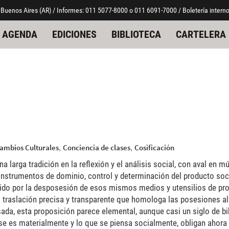
 Buenos Aires (AR) / Informes: 011 5077-8000 o 011 6091-7000 / Boletería interno
AGENDA
EDICIONES
BIBLIOTECA
CARTELERA
,
,
ambios Culturales
Conciencia de clases
Cosificación
a larga tradición en la reflexión y el análisis social, con aval en mú
e instrumentos de dominio, control y determinación del producto soc
nido por la desposesión de esos mismos medios y utensilios de pro
 traslación precisa y transparente que homologa las posesiones al
da, esta proposición parece elemental, aunque casi un siglo de bibl
 se es materialmente y lo que se piensa socialmente, obligan ahora