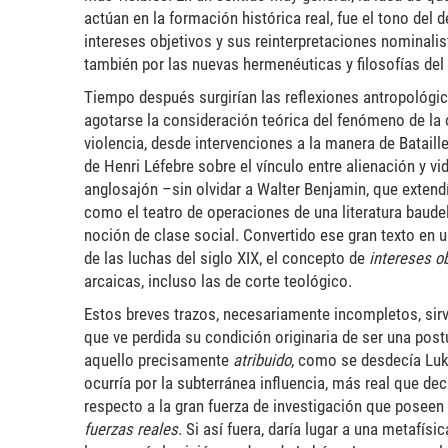
actúan en la formación histórica real, fue el tono del 
intereses objetivos y sus reinterpretaciones nominalis
también por las nuevas hermenéuticas y filosofías del 
Tiempo después surgirían las reflexiones antropológic
agotarse la consideración teórica del fenómeno de la 
violencia, desde intervenciones a la manera de Bataill
de Henri Léfebre sobre el vínculo entre alienación y vi
anglosajón –sin olvidar a Walter Benjamin, que extendí
como el teatro de operaciones de una literatura baudela
noción de clase social. Convertido ese gran texto en 
de las luchas del siglo XIX, el concepto de
intereses o
arcaicas, incluso las de corte teológico.
Estos breves trazos, necesariamente incompletos, sirve
que ve perdida su condición originaria de ser una postu
aquello precisamente
atribuido
, como se desdecía Luk
ocurría por la subterránea influencia, más real que de
respecto a la gran fuerza de investigación que poseen
fuerzas reales
. Si así fuera, daría lugar a una metafísi