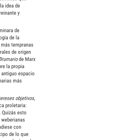
la idea de
reinante y
rminara de
ogía de la
s más tempranas
rales de origen
 Brumario
de Marx
re la propia
l antiguo espacio
onarias más
tereses objetivos,
a proletaria:
. Quizás esto
es weberianas
ndiese con
icipo de lo que