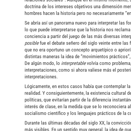
doctrina de los intereses objetivos una dimensión men
hombres hacen la historia pero no necesariamente “en
Se abría así un panorama nuevo para interpretar las fo
lo que puede interpretarse que la historia nos reclam
conciencia a partir del juego de las más diversas inter
posible
fue el debate señero del siglo veinte entre la
que no era oportuno un concepto arquetípico o aprioríst
distintas maneras la idea de “movimientos prácticos”, l
De algún modo, lo
interpretable
volvía como problema, l
interpretaciones, como si ahora valiese más el post
interpretaciones.
Lógicamente, en estos casos había que contemplar la di
realidad. Y consiguientemente, la existencia cultural 
políticas, que evitarían partir de la diferencia instant
interés de clase, en la medida que se lo reconociera a
socialismo científico y los lenguajes prácticos de la 
Durante las últimas décadas del siglo XX, la convicción
más visibles. En un sentido muy general, la idea de qu