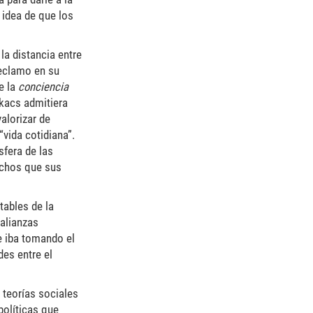
 idea de que los
la distancia entre
reclamo en su
e la
conciencia
ukacs admitiera
alorizar de
“vida cotidiana”.
sfera de las
echos que sus
tables de la
 alianzas
ue iba tomando el
des entre el
s teorías sociales
políticas que