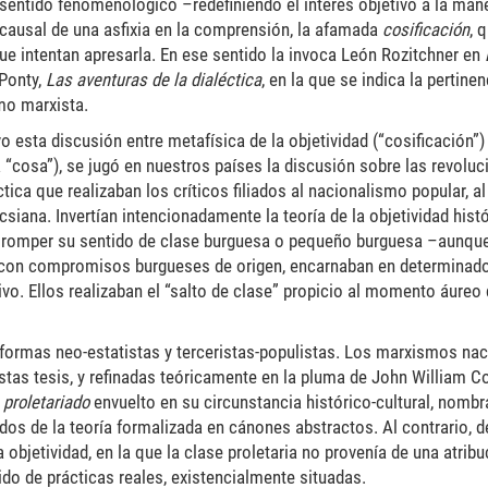
l sentido fenomenológico –redefiniendo el interés objetivo a la man
 causal de una asfixia en la comprensión, la afamada
cosificación
, 
que intentan apresarla. En ese sentido la invoca León Rozitchner en
-Ponty,
Las aventuras de la dialéctica
, en la que se indica la pertinen
mo marxista.
 esta discusión entre metafísica de la objetividad (“cosificación”) 
a “cosa”), se jugó en nuestros países la discusión sobre las revolu
ica que realizaban los críticos filiados al nacionalismo popular, al
csiana. Invertían intencionadamente la teoría de la objetividad histó
de romper su sentido de clase burguesa o pequeño burguesa –aunqu
 con compromisos burgueses de origen, encarnaban en determinad
vo. Ellos realizaban el “salto de clase” propicio al momento áureo 
 formas neo-estatistas y terceristas-populistas. Los marxismos nac
estas tesis, y refinadas teóricamente en la pluma de John William 
e
proletariado
envuelto en su circunstancia histórico-cultural, nomb
dos de la teoría formalizada en cánones abstractos. Al contrario, d
bjetividad, en la que la clase proletaria no provenía de una atribu
do de prácticas reales, existencialmente situadas.