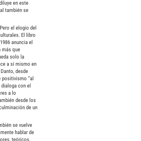
diluye en este
ual también se
Pero el elogio del
lturales. El libro
 1986 anuncia el
da más que
ueda solo la
duce a sí mismo en
r Danto, desde
 positivismo “al
 dialoga con el
res a lo
también desde los
 culminación de un
ambién se vuelve
tamente hablar de
ores, teóricos,