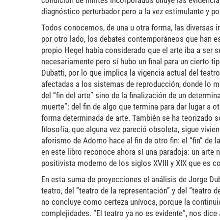
condición de límites incorporados diluye las evidencia
diagnóstico perturbador pero a la vez estimulante y pos
Todos conocemos, de una u otra forma, las diversas int
por otro lado, los debates contemporáneos que han e
propio Hegel había considerado que el arte iba a ser su
necesariamente pero sí hubo un final para un cierto ti
Dubatti, por lo que implica la vigencia actual del tea
afectadas a los sistemas de reproducción, donde lo 
del “fin del arte” sino de la finalización de un determin
muerte”: del fin de algo que termina para dar lugar a o
forma determinada de arte. También se ha teorizado so
filosofía, que alguna vez pareció obsoleta, sigue vivi
aforismo de Adorno hace al fin de otro fin: el “fin” de l
en este libro reconoce ahora sí una paradoja: un arte
positivista moderno de los siglos XVIII y XIX que es co
En esta suma de proyecciones el análisis de Jorge Dubat
teatro, del “teatro de la representación” y del “teatro d
no concluye como certeza unívoca, porque la continui
complejidades. “El teatro ya no es evidente”, nos dice