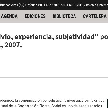
 Buenos Aires (AR) / Informes: 011 5077-8000 o 011 6091-7000 / Boletería interno
AGENDA
EDICIONES
BIBLIOTECA
CARTELERA
vivio, experiencia, subjetividad" p
l, 2007.
adémico, la comunicación periodística, la investigación, la crítica
 Cultural de la Cooperación Floreal Gorini es uno de esos espacios