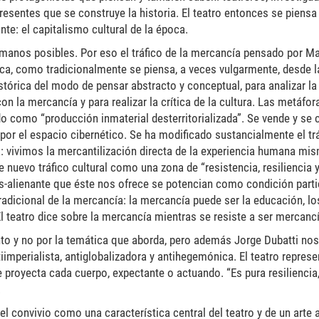
presentes que se construye la historia. El teatro entonces se piensa
te: el capitalismo cultural de la época.
umanos posibles. Por eso el tráfico de la mercancía pensado por Ma
tica, como tradicionalmente se piensa, a veces vulgarmente, desde l
stórica del modo de pensar abstracto y conceptual, para analizar la 
n la mercancía y para realizar la crítica de la cultura. Las metáfor
o como “producción inmaterial desterritorializada”. Se vende y s
or el espacio cibernético. Se ha modificado sustancialmente el trá
a: vivimos la mercantilización directa de la experiencia humana mi
te nuevo tráfico cultural como una zona de “resistencia, resiliencia 
 des-alienante que éste nos ofrece se potencian como condición partic
radicional de la mercancía: la mercancía puede ser la educación, l
. El teatro dice sobre la mercancía mientras se resiste a ser mercanc
ento y no por la temática que aborda, pero además Jorge Dubatti nos
tiimperialista, antiglobalizadora y antihegemónica. El teatro represe
 proyecta cada cuerpo, expectante o actuando. “Es pura resiliencia,
.
el convivio como una característica central del teatro y de un arte 