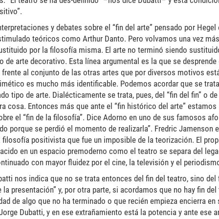
s. “El teatro se ha des-definido” –nos dice Dubatti– y esta condici
itivo”.
erpretaciones y debates sobre el “fin del arte” pensado por Hegel e
stimulado teóricos como Arthur Danto. Pero volvamos una vez más 
stituido por la filosofía misma. El arte no terminó siendo sustituido
po de arte decorativo. Esta línea argumental es la que se desprende 
tro frente al conjunto de las otras artes que por diversos motivos 
mimético es mucho más identificable. Podemos acordar que se trat
ado tipo de arte. Dialécticamente se trata, pues, del “fin del fin” o de
tra cosa. Entonces más que ante el “fin histórico del arte” estamos 
bre el “fin de la filosofía”. Dice Adorno en uno de sus famosos af
endo porque se perdió el momento de realizarla”. Fredric Jamenson 
a filosofía positivista que fue un imposible de la teorización. El pro
 nacido en un espacio premoderno como el teatro se separa del lega
ntinuado con mayor fluidez por el cine, la televisión y el periodism
ti nos indica que no se trata entonces del fin del teatro, sino del f
e la presentación” y, por otra parte, si acordamos que no hay fin del 
dad de algo que no ha terminado o que recién empieza encierra en
 Jorge Dubatti, y en ese extrañamiento está la potencia y ante ese a