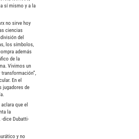
 a sí mismo y a la
rx no sirve hoy
as ciencias
división del
as, los símbolos,
e compra además
fico de la
sma. Vivimos un
y transformación”,
ular. En el
os jugadores de
ía.
 aclara que el
nta la
 -dice Dubatti-
aurático y no