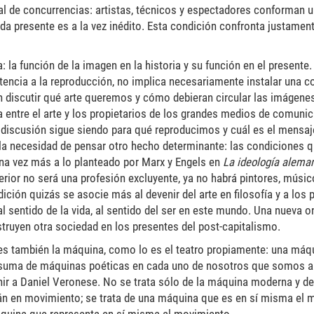
itual de concurrencias: artistas, técnicos y espectadores conforman 
da presente es a la vez inédito. Esta condición confronta justamen
: la función de la imagen en la historia y su función en el presente.
istencia a la reproducción, no implica necesariamente instalar una c
én discutir qué arte queremos y cómo debieran circular las imágenes
 entre el arte y los propietarios de los grandes medios de comunic
 discusión sigue siendo para qué reproducimos y cuál es el mensaj
 la necesidad de pensar otro hecho determinante: las condiciones 
 una vez más a lo planteado por Marx y Engels en
La ideología alema
rior no será una profesión excluyente, ya no habrá pintores, músic
ción quizás se asocie más al devenir del arte en filosofía y a los
al sentido de la vida, al sentido del ser en este mundo. Una nueva o
struyen otra sociedad en los presentes del post-capitalismo.
, es también la máquina, como lo es el teatro propiamente: una máq
na suma de máquinas poéticas en cada uno de nosotros que somos a
nir a Daniel Veronese. No se trata sólo de la máquina moderna y de
n en movimiento; se trata de una máquina que es en sí misma el 