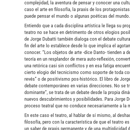
complejidad, la aventura de pensar y conocer una cultur
caso el arte en filosofía, la praxis de los protagonist
puede pensar el mundo o algunas poéticas del mundo.
Entiendo que a cada disciplina artística le llega su pro
teatro no se hace en detrimento de otros elogios posible
de Jorge Dubatti también dialoga con el debate cultura
fin del arte lo establece desde lo que implica el agot
conocer. “Los objetos de arte -dice Danto- tienden a de
teoría en un resplandor de mera auto-reflexión, conver
una retórica casi sin conflictos y en esa fatiga encuen
cierto elogio del tecnicismo como soporte de toda co
revés” o de positivismo pos-histórico. El libro de Jor
debate contemporáneo en varias direcciones. No se tra
dominante”, se trata de un debate desde la propia din
nuevos descubrimientos y posibilidades. Para Jorge Dub
proceso teatral que no conduce necesariamente a la m
En este caso el teatro, al hablar de sí mismo, al desha
filosofía, pero con la característica de que el teatro
un saber de praxis permanente y de una multiplicidad d