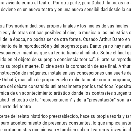
a viviente como el teatro. Por otra parte, para Dubatti la praxis no 
as deviene en un nuevo teatro y en una nueva sensibilidad desde la c
pia Posmodernidad, sus propios finales y los finales de sus finales. 
s y de otras críticas posibles al cine, la música o las industrias cu
l de la época, no podría ser de otra forma. Cuando Arthur Danto en
amiento de la reproducción y del progreso; para Danto ya no hay na
saparecer mientras que su teoría tiende al infinito. Sobre el final q
tido en el objeto de su propia conciencia teórica”. El arte se repro
tra su propia muerte. El cine sería la coronación de ese final. Arthu
nstrucción de imágenes, instala en sus concepciones una suerte de
ge Dubatti, más allá de proponérselo explícitamente como programa,
ta del debate construido unilateralmente por los teóricos “oposito
ámica de un acontecimiento artístico donde los contrastes surgen 
atti el teatro de la “representación” y de la “presentación” son la
uerte del teatro.
cerse del relato histórico preestablecido, hace su propia teoría y t
 es puro acontecimiento de presentes constantes, lo que implica jus
e protagonistas que piensan y también saben: teatreros, investigad