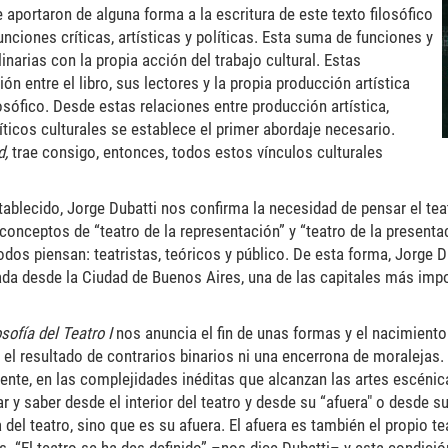
aportaron de alguna forma a la escritura de este texto filosófico
unciones críticas, artísticas y políticas. Esta suma de funciones y
inarias con la propia acción del trabajo cultural. Estas
n entre el libro, sus lectores y la propia producción artística
sófico. Desde estas relaciones entre producción artística,
líticos culturales se establece el primer abordaje necesario.
d,
trae consigo, entonces, todos estos vínculos culturales
tablecido, Jorge Dubatti nos confirma la necesidad de pensar el te
onceptos de “teatro de la representación” y “teatro de la presenta
dos piensan: teatristas, teóricos y público. De esta forma, Jorge D
izada desde la Ciudad de Buenos Aires, una de las capitales más impo
osofía del Teatro I
nos anuncia el fin de unas formas y el nacimiento
 el resultado de contrarios binarios ni una encerrona de moralejas.
viviente, en las complejidades inéditas que alcanzan las artes escéni
y saber desde el interior del teatro y desde su “afuera" o desde su
 del teatro, sino que es su afuera. El afuera es también el propio te