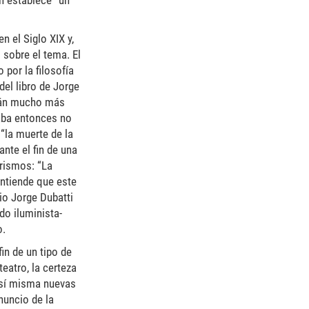
ón establece “un
n el Siglo XIX y,
sobre el tema. El
 por la filosofía
del libro de Jorge
están mucho más
aba entonces no
 “la muerte de la
ante el fin de una
orismos: “La
entiende que este
pio Jorge Dubatti
do iluminista-
o.
in de un tipo de
teatro, la certeza
 sí misma nuevas
nuncio de la