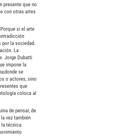
un presente que no
te con otras artes
 Porque si el arte
ontradicción
 por la sociedad.
ación. La
e. Jorge Dubatti
que impone la
na,
donde se
os o actores, sino
 presentes que
ntología coloca al
uina de pensar, de
 la vez también
 la técnica
movimiento