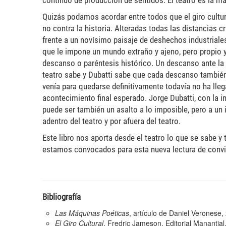
continuo de producción de sentidos. El teatro es la 
Quizás podamos acordar entre todos que el giro cultura
no contra la historia. Alteradas todas las distancias c
frente a un novísimo paisaje de deshechos industriales
que le impone un mundo extraño y ajeno, pero propio y
descanso o paréntesis histórico. Un descanso ante la v
teatro sabe y Dubatti sabe que cada descanso también
venía para quedarse definitivamente todavía no ha lleg
acontecimiento final esperado. Jorge Dubatti, con la i
puede ser también un asalto a lo imposible, pero a un 
adentro del teatro y por afuera del teatro.
Este libro nos aporta desde el teatro lo que se sabe y
estamos convocados para esta nueva lectura de conviv
Bibliografía
Las Máquinas Poéticas
, artículo de Daniel Veronese,
El Giro Cultural
, Fredric Jameson, Editorial Manantial