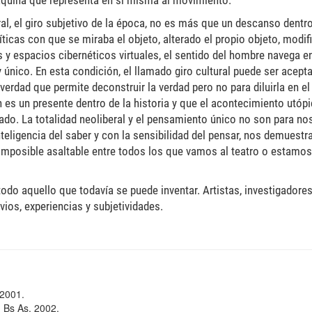
máquina que representa en sí misma al movimiento.
l, el giro subjetivo de la época, no es más que un descanso dentro 
ríticas con que se miraba el objeto, alterado el propio objeto, modif
 y espacios cibernéticos virtuales, el sentido del hombre navega en
 único. En esta condición, el llamado giro cultural puede ser acep
erdad que permite deconstruir la verdad pero no para diluirla en el 
 es un presente dentro de la historia y que el acontecimiento utó
ado. La totalidad neoliberal y el pensamiento único no son para no
nteligencia del saber y con la sensibilidad del pensar, nos demuestr
imposible asaltable entre todos los que vamos al teatro o estamos 
 todo aquello que todavía se puede inventar. Artistas, investigadore
ios, experiencias y subjetividades.
 2001.
, Bs As. 2002.