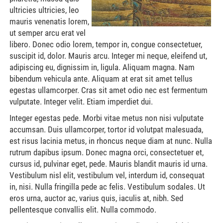
ultricies ultricies, leo
mauris venenatis lorem,
ut semper arcu erat vel
libero. Donec odio lorem, tempor in, congue consectetuer,
suscipit id, dolor. Mauris arcu. Integer mi neque, eleifend ut,
adipiscing eu, dignissim in, ligula. Aliquam magna. Nam
bibendum vehicula ante. Aliquam at erat sit amet tellus
egestas ullamcorper. Cras sit amet odio nec est fermentum
vulputate. Integer velit. Etiam imperdiet dui.
Integer egestas pede. Morbi vitae metus non nisi vulputate
accumsan. Duis ullamcorper, tortor id volutpat malesuada,
est risus lacinia metus, in rhoncus neque diam at nunc. Nulla
rutrum dapibus ipsum. Donec magna orci, consectetuer et,
cursus id, pulvinar eget, pede. Mauris blandit mauris id urna.
Vestibulum nisl elit, vestibulum vel, interdum id, consequat
in, nisi. Nulla fringilla pede ac felis. Vestibulum sodales. Ut
eros urna, auctor ac, varius quis, iaculis at, nibh. Sed
pellentesque convallis elit. Nulla commodo.