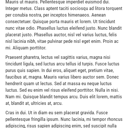
Mauris ut mauris. Pellentesque imperdiet euismod dui.
Integer metus. Class aptent taciti sociosqu ad litora torquent
per conubia nostra, per inceptos himenaeos. Aenean
consectetuer. Quisque porta mauris et lorem. Ut tincidunt
nunc vitae odio. Phasellus luctus eleifend justo. Nunc blandit
placerat justo. Phasellus auctor, nisl vel varius luctus, felis
nisl lacinia nibh, vitae pulvinar pede nisl eget enim. Proin ac
mi. Aliquam porttitor.
Praesent pharetra, lectus vel sagittis varius, magna nisi
tincidunt ligula, sed luctus arcu tellus id turpis. Fusce luctus
purus quis sapien. In dui eros, aliquet eget, pretium vitae,
faucibus at, magna. Mauris varius libero auctor sem. Donec
hendrerit quam ut lectus. Sed at massa eu neque luctus
luctus. Sed eu enim vel risus eleifend porttitor. Nulla in nisi.
Nam mi. Quisque blandit tempus arcu. Duis elit lorem, mattis
at, blandit at, ultricies at, arcu.
Cras in dui. Ut in diam eu sem placerat gravida. Fusce
pellentesque fringilla ipsum. Nunc lacinia, mi tempor rhoncus
adipiscing, risus sapien adipiscing enim, sed suscipit nulla