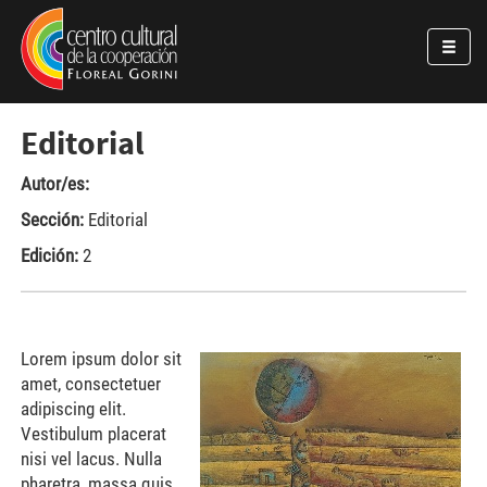
Pasar al contenido principal
Jump to main content
Editorial
Autor/es:
Sección:
Editorial
Edición:
2
Lorem ipsum dolor sit
amet, consectetuer
adipiscing elit.
Vestibulum placerat
nisi vel lacus. Nulla
pharetra, massa quis