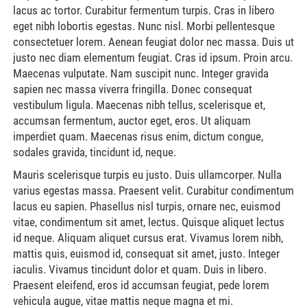
lacus ac tortor. Curabitur fermentum turpis. Cras in libero
eget nibh lobortis egestas. Nunc nisl. Morbi pellentesque
consectetuer lorem. Aenean feugiat dolor nec massa. Duis ut
justo nec diam elementum feugiat. Cras id ipsum. Proin arcu.
Maecenas vulputate. Nam suscipit nunc. Integer gravida
sapien nec massa viverra fringilla. Donec consequat
vestibulum ligula. Maecenas nibh tellus, scelerisque et,
accumsan fermentum, auctor eget, eros. Ut aliquam
imperdiet quam. Maecenas risus enim, dictum congue,
sodales gravida, tincidunt id, neque.
Mauris scelerisque turpis eu justo. Duis ullamcorper. Nulla
varius egestas massa. Praesent velit. Curabitur condimentum
lacus eu sapien. Phasellus nisl turpis, ornare nec, euismod
vitae, condimentum sit amet, lectus. Quisque aliquet lectus
id neque. Aliquam aliquet cursus erat. Vivamus lorem nibh,
mattis quis, euismod id, consequat sit amet, justo. Integer
iaculis. Vivamus tincidunt dolor et quam. Duis in libero.
Praesent eleifend, eros id accumsan feugiat, pede lorem
vehicula augue, vitae mattis neque magna et mi.