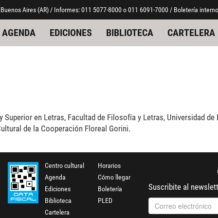
 Buenos Aires (AR) / Informes: 011 5077-8000 o 011 6091-7000 / Boletería interno
AGENDA
EDICIONES
BIBLIOTECA
CARTELERA
 Superior en Letras, Facultad de Filosofía y Letras, Universidad de
ltural de la Cooperación Floreal Gorini.
Centro cultural
Horarios
Agenda
Cómo llegar
Suscribite al newslet
Ediciones
Boletería
Biblioteca
PLED
Cartelera