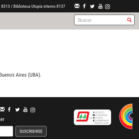
 8313 / Biblioteca Utopía interno 8137
 Buenos Aires (UBA).
ter
SUSCRIBIRSE