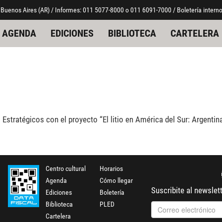
 Buenos Aires (AR) / Informes: 011 5077-8000 o 011 6091-7000 / Boletería interno
AGENDA
EDICIONES
BIBLIOTECA
CARTELERA
ratégicos con el proyecto “El litio en América del Sur: Argentina, B
Centro cultural
Horarios
Agenda
Cómo llegar
Suscribite al newslet
Ediciones
Boletería
Biblioteca
PLED
Cartelera