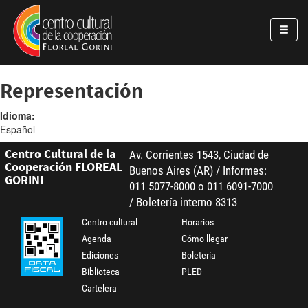
Pasar al contenido principal
Jump to main content
Representación
Idioma:
Español
Centro Cultural de la
Av. Corrientes 1543, Ciudad de
Cooperación FLOREAL
Buenos Aires (AR) / Informes:
GORINI
011 5077-8000 o 011 6091-7000
/ Boletería interno 8313
Centro cultural
Horarios
Agenda
Cómo llegar
Ediciones
Boletería
Biblioteca
PLED
Cartelera