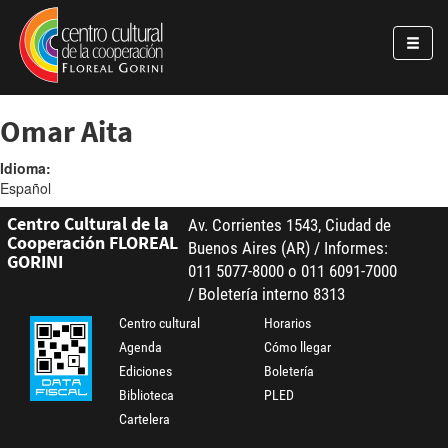
Pasar al contenido principal
Jump to main content
Omar Aita
Idioma:
Español
Centro Cultural de la
Av. Corrientes 1543, Ciudad de
Cooperación FLOREAL
Buenos Aires (AR) / Informes:
GORINI
011 5077-8000 o 011 6091-7000
/ Boletería interno 8313
Centro cultural
Horarios
Agenda
Cómo llegar
Ediciones
Boletería
Biblioteca
PLED
Cartelera