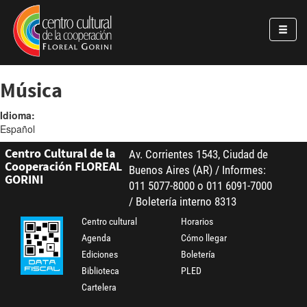
Pasar al contenido principal
Jump to main content
Música
Idioma:
Español
Centro Cultural de la
Av. Corrientes 1543, Ciudad de
Cooperación FLOREAL
Buenos Aires (AR) / Informes:
GORINI
011 5077-8000 o 011 6091-7000
/ Boletería interno 8313
Centro cultural
Horarios
Agenda
Cómo llegar
Ediciones
Boletería
Biblioteca
PLED
Cartelera