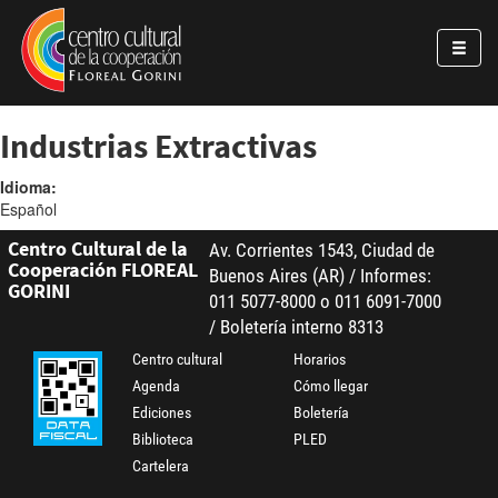
Pasar al contenido principal
Jump to main content
Industrias Extractivas
Idioma:
Español
Centro Cultural de la
Av. Corrientes 1543, Ciudad de
Cooperación FLOREAL
Buenos Aires (AR) / Informes:
GORINI
011 5077-8000 o 011 6091-7000
/ Boletería interno 8313
Centro cultural
Horarios
Agenda
Cómo llegar
Ediciones
Boletería
Biblioteca
PLED
Cartelera