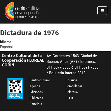
Pasar al contenido principal
Jump to main content
Dictadura de 1976
Idioma:
Español
Centro Cultural de la
Av. Corrientes 1543, Ciudad de
Cooperación FLOREAL
Buenos Aires (AR) / Informes:
GORINI
011 5077-8000 o 011 6091-7000
/ Boletería interno 8313
Centro cultural
Horarios
Agenda
Cómo llegar
Ediciones
Boletería
Biblioteca
PLED
Cartelera