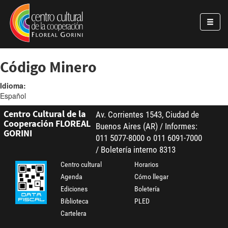
Pasar al contenido principal
Jump to main content
Código Minero
Idioma:
Español
Centro Cultural de la
Av. Corrientes 1543, Ciudad de
Cooperación FLOREAL
Buenos Aires (AR) / Informes:
GORINI
011 5077-8000 o 011 6091-7000
/ Boletería interno 8313
Centro cultural
Horarios
Agenda
Cómo llegar
Ediciones
Boletería
Biblioteca
PLED
Cartelera