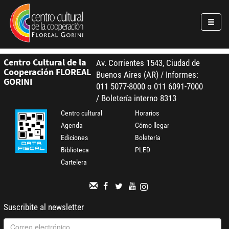
Pasar al contenido principal
Jump to main content
Centro Cultural de la
Av. Corrientes 1543, Ciudad de
Cooperación FLOREAL
Buenos Aires (AR) / Informes:
GORINI
011 5077-8000 o 011 6091-7000
/ Boletería interno 8313
Centro cultural
Horarios
Agenda
Cómo llegar
Ediciones
Boletería
Biblioteca
PLED
Cartelera
Suscribite al newsletter