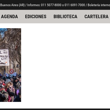
 Buenos Aires (AR) / Informes: 011 5077-8000 o 011 6091-7000 / Boletería interno
AGENDA
EDICIONES
BIBLIOTECA
CARTELERA