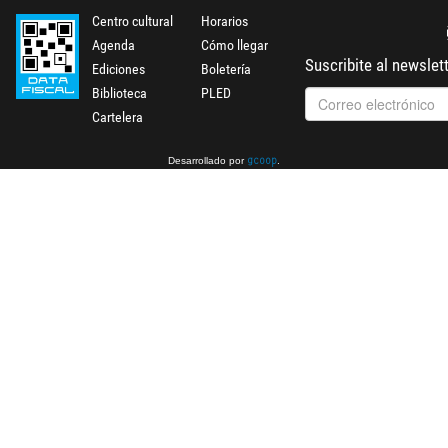
Centro cultural
Horarios
Agenda
Cómo llegar
Suscribite al newslet
Ediciones
Boletería
Biblioteca
PLED
Cartelera
Desarrollado por
.
gcoop