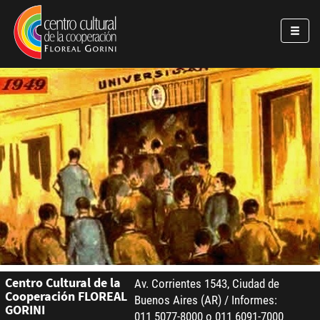
Pasar al contenido principal
Jump to main content
Centro Cultural de la
Av. Corrientes 1543, Ciudad de
Cooperación FLOREAL
Buenos Aires (AR) / Informes:
GORINI
011 5077-8000 o 011 6091-7000