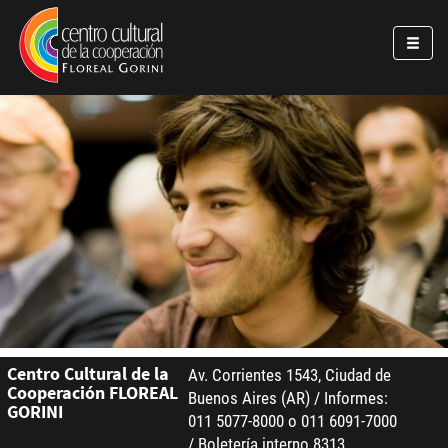
Pasar al contenido principal
Jump to main content
Centro Cultural de la
Av. Corrientes 1543, Ciudad de
Cooperación FLOREAL
Buenos Aires (AR) / Informes:
GORINI
011 5077-8000 o 011 6091-7000
/ Boletería interno 8313