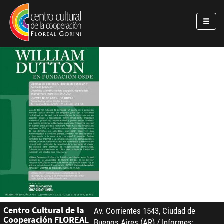
Pasar al contenido principal
Jump to main content
Centro Cultural de la
Av. Corrientes 1543, Ciudad de
Cooperación FLOREAL
Buenos Aires (AR) / Informes: