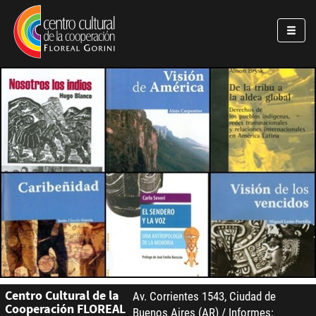
Pasar al contenido principal
Jump to main content
Centro Cultural de la
Av. Corrientes 1543, Ciudad de
Cooperación FLOREAL
Buenos Aires (AR) / Informes: