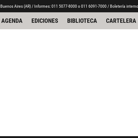
 Buenos Aires (AR) / Informes: 011 5077-8000 o 011 6091-7000 / Boletería interno
AGENDA
EDICIONES
BIBLIOTECA
CARTELERA