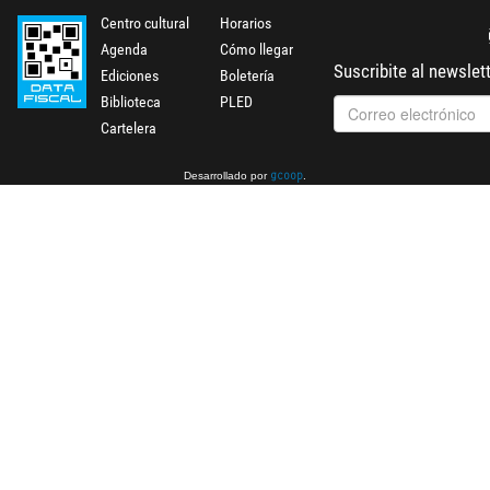
Centro cultural
Horarios
Agenda
Cómo llegar
Suscribite al newslet
Ediciones
Boletería
Biblioteca
PLED
Cartelera
Desarrollado por
.
gcoop