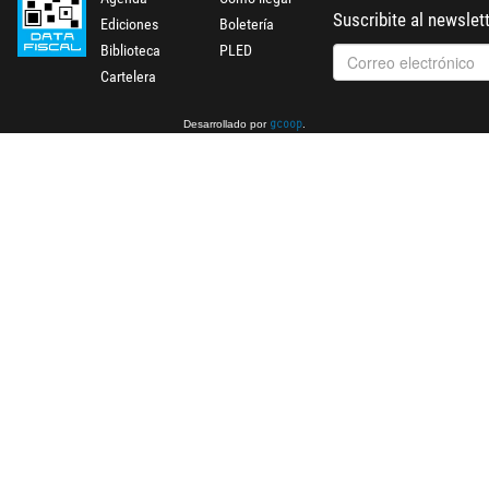
Suscribite al newslet
Ediciones
Boletería
Biblioteca
PLED
Cartelera
Desarrollado por
.
gcoop