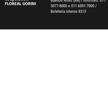
Buenos Aires (AR) / Informes: 011
FLOREAL GORINI
5077-8000 o 011 6091-7000 /
Boletería interno 8313