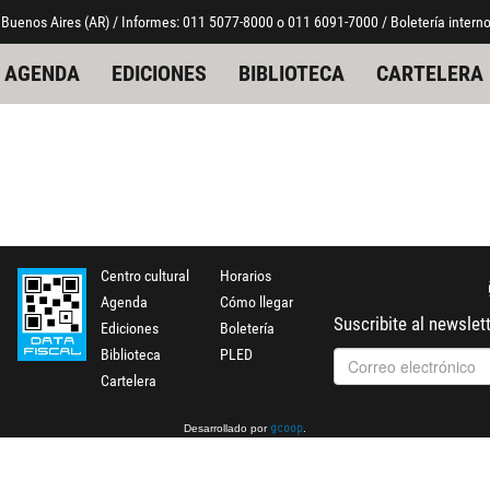
 Buenos Aires (AR) / Informes: 011 5077-8000 o 011 6091-7000 / Boletería interno
AGENDA
EDICIONES
BIBLIOTECA
CARTELERA
Centro cultural
Horarios
Agenda
Cómo llegar
Suscribite al newslet
Ediciones
Boletería
Biblioteca
PLED
Cartelera
Desarrollado por
.
gcoop