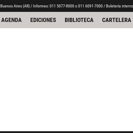
 Buenos Aires (AR) / Informes: 011 5077-8000 o 011 6091-7000 / Boletería interno
AGENDA
EDICIONES
BIBLIOTECA
CARTELERA