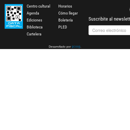
Centro cultural
Horarios
Agenda
Cómo llegar
Suscribite al newslet
Ediciones
Boletería
Biblioteca
PLED
Cartelera
Desarrollado por
.
gcoop