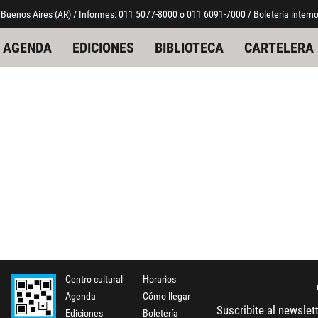
 Buenos Aires (AR) / Informes: 011 5077-8000 o 011 6091-7000 / Boletería interno
AGENDA
EDICIONES
BIBLIOTECA
CARTELERA
Centro cultural
Horarios
Agenda
Cómo llegar
Suscribite al newslet
Ediciones
Boletería