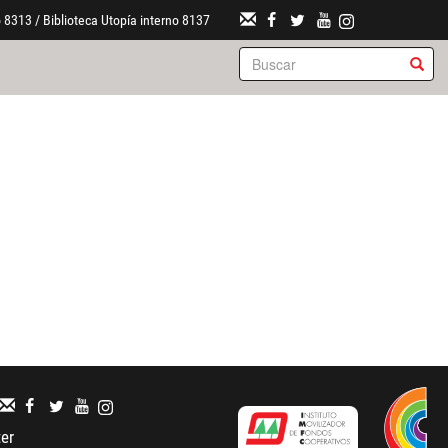
 8313 / Biblioteca Utopía interno 8137
ter