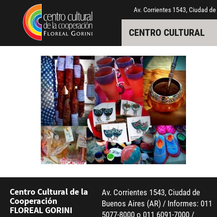
Pasar al contenido principal
Jump to main content
Av. Corrientes 1543, Ciudad de
CENTRO CULTURAL
Centro Cultural de la
Av. Corrientes 1543, Ciudad de
Cooperación
Buenos Aires (AR) / Informes: 011
FLOREAL GORINI
5077-8000 o 011 6091-7000 /