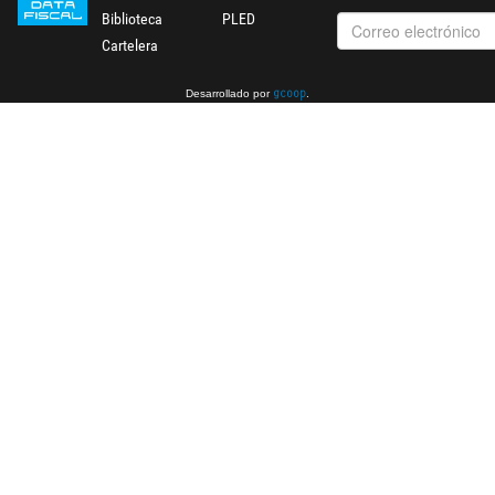
Biblioteca
PLED
Cartelera
Desarrollado por
.
gcoop