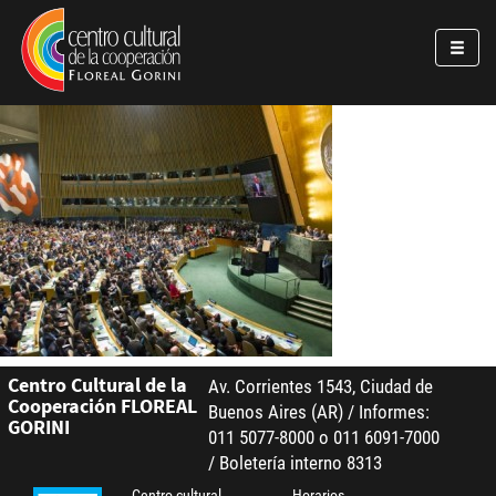
Pasar al contenido principal
Jump to main content
Centro Cultural de la
Av. Corrientes 1543, Ciudad de
Cooperación FLOREAL
Buenos Aires (AR) / Informes:
GORINI
011 5077-8000 o 011 6091-7000
/ Boletería interno 8313
Centro cultural
Horarios