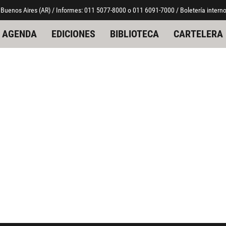
 Buenos Aires (AR) / Informes: 011 5077-8000 o 011 6091-7000 / Boletería interno
AGENDA
EDICIONES
BIBLIOTECA
CARTELERA