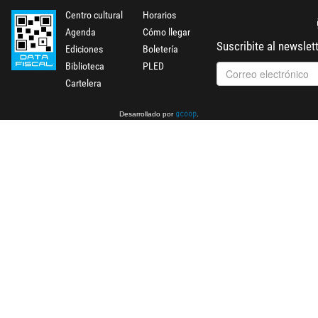
Centro cultural
Horarios
Agenda
Cómo llegar
Suscribite al newslet
Ediciones
Boletería
Biblioteca
PLED
Cartelera
Desarrollado por
.
gcoop