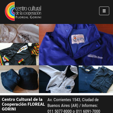
Pasar al contenido principal
Jump to main content
Centro Cultural de la
Av. Corrientes 1543, Ciudad de
Cooperación FLOREAL
Buenos Aires (AR) / Informes:
GORINI
011 5077-8000 o 011 6091-7000