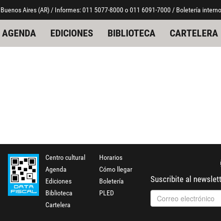
 Buenos Aires (AR) / Informes: 011 5077-8000 o 011 6091-7000 / Boletería interno
AGENDA
EDICIONES
BIBLIOTECA
CARTELERA
Centro cultural
Horarios
Agenda
Cómo llegar
Suscribite al newslet
Ediciones
Boletería
Biblioteca
PLED
Cartelera