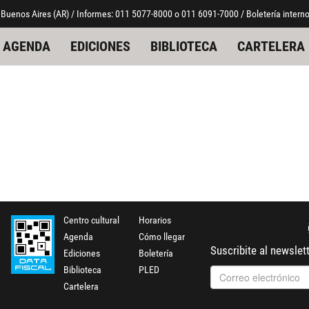
 Buenos Aires (AR) / Informes: 011 5077-8000 o 011 6091-7000 / Boletería interno
AGENDA
EDICIONES
BIBLIOTECA
CARTELERA
Centro cultural
Horarios
Agenda
Cómo llegar
Suscribite al newslet
Ediciones
Boletería
Biblioteca
PLED
Cartelera