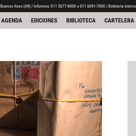
 Buenos Aires (AR) / Informes: 011 5077-8000 o 011 6091-7000 / Boletería interno
AGENDA
EDICIONES
BIBLIOTECA
CARTELERA