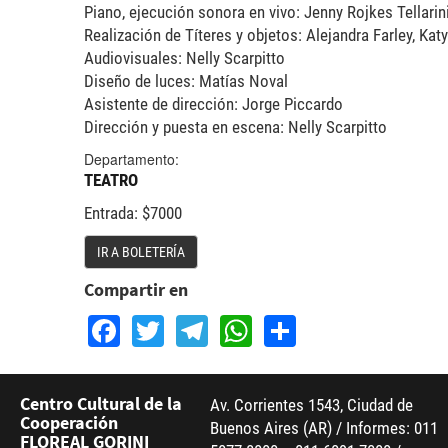
Piano, ejecución sonora en vivo: Jenny Rojkes Tellarin
Realización de Títeres y objetos: Alejandra Farley, Kat
Audiovisuales: Nelly Scarpitto
Diseño de luces: Matías Noval
Asistente de dirección: Jorge Piccardo
Dirección y puesta en escena: Nelly Scarpitto
Departamento:
TEATRO
Entrada: $7000
IR A BOLETERÍA
Compartir en
Facebook
Twitter
Telegram
WhatsApp
Share
Centro Cultural de la
Av. Corrientes 1543, Ciudad de
Cooperación
Buenos Aires (AR) / Informes: 011
FLOREAL GORINI