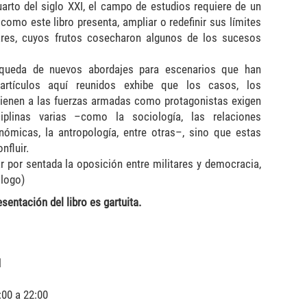
arto del siglo XXI, el campo de estudios requiere de un
como este libro presenta, ampliar o redefinir sus límites
tares, cuyos frutos cosecharon algunos de los sucesos
squeda de nuevos abordajes para escenarios que han
artículos aquí reunidos exhibe que los casos, los
 tienen a las fuerzas armadas como protagonistas exigen
plinas varias –como la sociología, las relaciones
conómicas, la antropología, entre otras–, sino que estas
nfluir.
r por sentada la oposición entre militares y democracia,
ólogo)
esentación del libro es gartuita.
l
:00 a 22:00