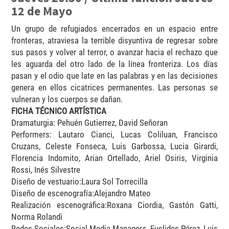
12 de Mayo
Un grupo de refugiados encerrados en un espacio entre
fronteras, atraviesa la terrible disyuntiva de regresar sobre
sus pasos y volver al terror, o avanzar hacia el rechazo que
les aguarda del otro lado de la línea fronteriza. Los días
pasan y el odio que late en las palabras y en las decisiones
genera en ellos cicatrices permanentes. Las personas se
vulneran y los cuerpos se dañan.
FICHA TÉCNICO ARTÍSTICA
Dramaturgia: Pehuén Gutierrez, David Señoran
Performers: Lautaro Cianci, Lucas Coliluan, Francisco
Cruzans, Celeste Fonseca, Luis Garbossa, Lucia Girardi,
Florencia Indomito, Arian Ortellado, Ariel Osiris, Virginia
Rossi, Inés Silvestre
Diseño de vestuario:Laura Sol Torrecilla
Diseño de escenografía:Alejandro Mateo
Realización escenográfica:Roxana Ciordia, Gastón Gatti,
Norma Rolandi
Redes Sociales:Social Media Managers, Euclides Pérez, Luis