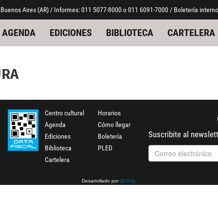
 Buenos Aires (AR) / Informes: 011 5077-8000 o 011 6091-7000 / Boletería interno
AGENDA
EDICIONES
BIBLIOTECA
CARTELERA
URA
Centro cultural
Horarios
Agenda
Cómo llegar
Suscribite al newslet
Ediciones
Boletería
Biblioteca
PLED
Cartelera
Desarrollado por
.
gcoop