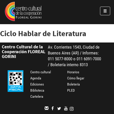
Pasar al contenido principal
Jump to main content
Ciclo Hablar de Literatura
Centro Cultural de la
Av. Corrientes 1543, Ciudad de
Cooperación FLOREAL
Buenos Aires (AR) / Informes:
GORINI
011 5077-8000 o 011 6091-7000
/ Boletería interno 8313
Centro cultural
Horarios
Agenda
Cómo llegar
Ediciones
Boletería
Biblioteca
PLED
Cartelera