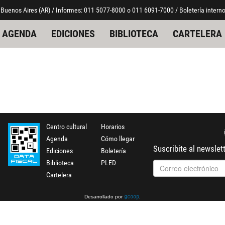
 Buenos Aires (AR) / Informes: 011 5077-8000 o 011 6091-7000 / Boletería interno
AGENDA
EDICIONES
BIBLIOTECA
CARTELERA
Centro cultural
Horarios
Agenda
Cómo llegar
Suscribite al newslet
Ediciones
Boletería
Biblioteca
PLED
Cartelera
Desarrollado por
.
gcoop